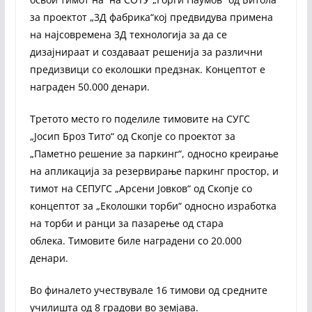
за проектот „3Д фабрика“кој предвидува примена
на најсовремена 3Д технологија за да се
дизајнираат и создаваат решенија за различни
предизвици со еколошки предзнак. Концептот е
награден 50.000 денари.
Третото место го поделиле тимовите на СУГС
„Јосип Броз Тито“ од Скопје со проектот за
„Паметно решение за паркинг“, односно креирање
на апликација за резервирање паркинг простор, и
тимот на СЕПУГС „Арсени Јовков“ од Скопје со
концептот за „Еколошки торби“ односно изработка
на торби и ранци за пазарење од стара
облека. Тимовите биле наградени со 20.000
денари.
Во финалето учествувале 16 тимови од средните
училишта од 8 градови во земјава.