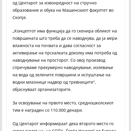
од Центарот за извонредност на стручно
образование и обука на Машинскиот факултет во
Скопје.
„Концептот има функција да го скенира обликот на
површината што треба да се наводнува, да ја мери
влажноста на почвата и дава согласност за
активирање на прскалката доколку има потреба од
наводнување на просторот. Со овој производ
спречуваме прекумерно наводнување, излевање
на вода од зелените површини и испуштање на
водни млазници надвор од тревниците“,
објаснуваат организаторите.
За освојување на првото место, средношколскиот
тим е награден со 110.000 денари.
Од Центарот информираат дека второто место го
освои тимот на на СОТУ „Ѓорѓи Наумов“ од Битола