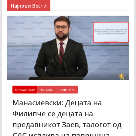
Најнови Вести
МАКЕДОНИЈА
НАЈНОВО
ПОЛИТИКА
Манасиевски: Децата на
Филипче се децата на
предавникот Заев, талогот од
СДС исплива на површина