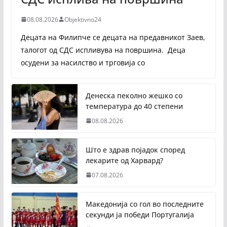
08.08.2026
Objektivno24
Децата на Филипче се децата на предавникот Заев,
талогот од СДС испливува на површина. Деца
осудени за насилство и трговија со
Денеска пеколно жешко со
температура до 40 степени
08.08.2026
Што е здрав појадок според
лекарите од Харвард?
07.08.2026
Македонија со гол во последните
секунди ја победи Португалија