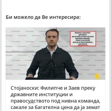
Стојаноски: Филипче и Заев преку
државните институции и
правосудството под нивна команда,
сакале за багателна цена да ја земат