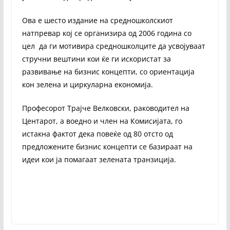
Ова е шесто издание на средношколскиот
натпревар кој се организира од 2006 година со
цел да ги мотивира средношколците да усвојуваат
стручни вештини кои ќе ги искористат за
развивање на бизнис концепти, со ориентација
кон зелена и циркуларна економија.
Професорот Трајче Велковски, раководител на
Центарот, а воедно и член на Комисијата, го
истакна фактот дека повеќе од 80 отсто од
предложените бизнис концепти се базираат на
идеи кои ја помагаат зелената транзиција.