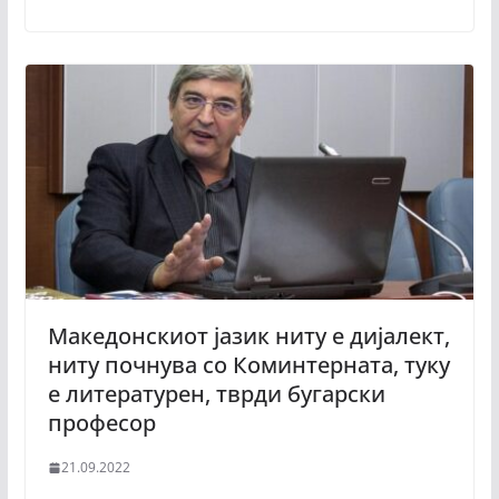
Македонскиот јазик ниту е дијалект,
ниту почнува со Коминтерната, туку
е литературен, тврди бугарски
професор
21.09.2022