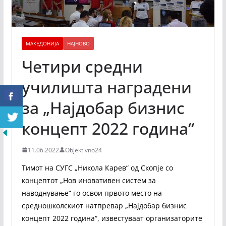
МАКЕДОНИЈА
НАЈНОВО
Четири средни
училишта наградени
за „Најдобар бизнис
концепт 2022 година“
11.06.2022
Objektivno24
Tимот на СУГС „Никола Карев“ од Скопје со
концептот „Нов иновативен систем за
наводнување“ го освои првото место на
средношколскиот натпревар „Најдобар бизнис
концепт 2022 година“, известуваат организаторите