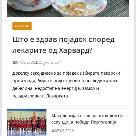
МАГАЗИН
Што е здрав појадок според
лекарите од Харвард?
07.08.2026
Objektivno24
Доколку секојдневно за појадок избирате пекарски
производи, бидете подготвени на последици како
дебелина, недостиг на енергија, замор и
раздразливост. Лекарката
Македонија со гол во последните
секунди ја победи Португалија
07.08.2026