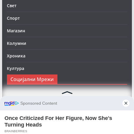
Свет
Спорт
Магазин
Колумни
Хроника
Култура
Социјални Мрежи
Следете нè на Фејсбук за да сте во тек со најновите
вести:
Objektivno24.mk