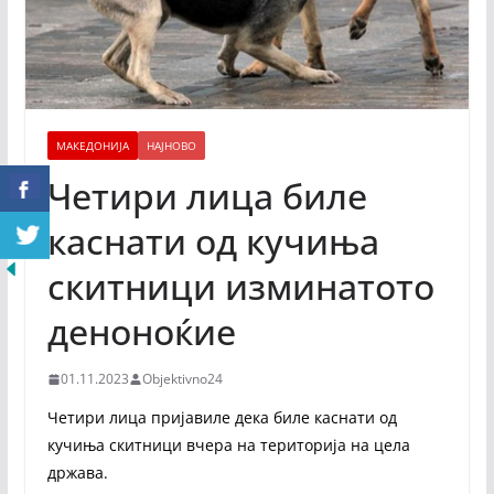
МАКЕДОНИЈА
НАЈНОВО
Четири лица биле
каснати од кучиња
скитници изминатото
деноноќие
01.11.2023
Objektivno24
Четири лица пријавиле дека биле каснати од
кучиња скитници вчера на територија на цела
држава.