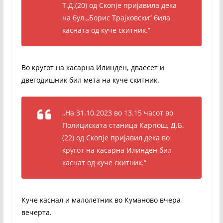
Т.Д.(20) од Скопје пријавила дека
на бул.„Борис Трајковски“ била
касната од куче скитник.“
Во кругот на касарна Илинден, дваесет и
двегодишник бил мета на куче скитник.
„На 31.10.2023 во 13.15 часот во
Полициската станица Карпош, Д.Б.
(22) од Скопје пријавил дека во
кругот на касарна Илинден бил
каснат од куче скитник.“
Куче каснал и малолетник во Куманово вчера
вечерта.