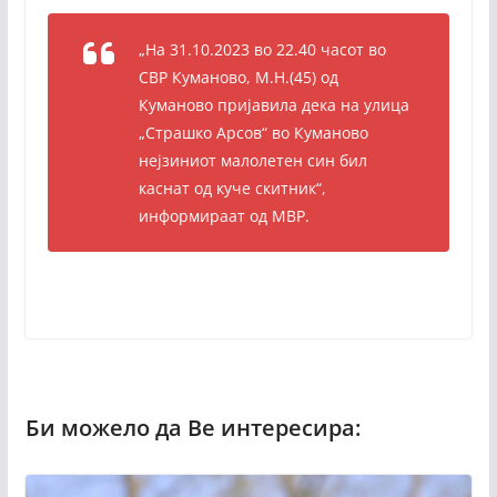
„На 31.10.2023 во 22.40 часот во
СВР Куманово, М.Н.(45) од
Куманово пријавила дека на улица
„Страшко Арсов“ во Куманово
нејзиниот малолетен син бил
каснат од куче скитник“,
информираат од МВР.