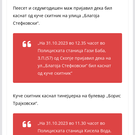
Пеесет и седумгодишен маж пријавил дека бил
каснат од куче скитник на улица „Благоја
Стефковски“.
„На 31.10.2023 во 12.35 часот во
Полициската станица Гази Баба,
З.П.(57) од Скопје пријавил дека на
ул.„Благоја Стефковски“ бил каснат
од куче скитник“
Куче скитник каснал тинејџерка на булевар „Борис
Трајковски“.
„На 31.10.2023 во 11.30 часот во
Полициската станица Кисела Вода,