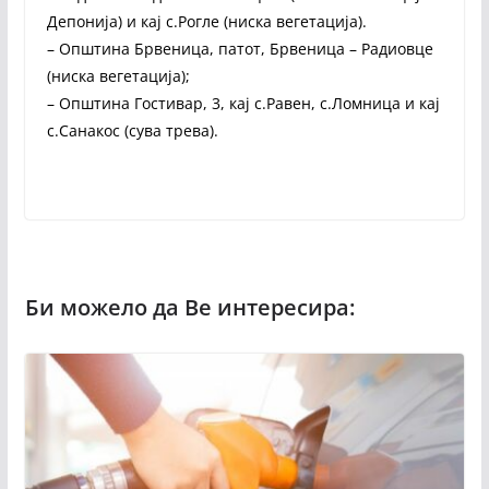
Депонија) и кај с.Рогле (ниска вегетација).
– Општина Брвеница, патот, Брвеница – Радиовце
(ниска вегетација);
– Општина Гостивар, 3, кај с.Равен, с.Ломница и кај
с.Санакос (сува трева).