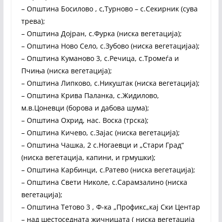
– Општина Босилово , с,Турново – с.Секирник (сува
трева);
– Општина Дојран, с.Фурка (ниска вегетација);
– Општина Ново Село, с.Зубово (ниска вегетацијаа);
– Општина Куманово 3, с.Речица, с.Тромеѓа и
Пчиња (ниска вегетација);
– Општина Липково, с.Никуштак (ниска вегетација);
– Општина Крива Паланка, с.Жидилово,
м.в.Цоневци (борова и дабова шума);
– Општина Охрид, нас. Воска (трска);
– Општина Кичево, с.Зајас (ниска вегетација);
– Општина Чашка, 2 с.Ногаевци и „Стари Град“
(ниска вегетација, капини, и грмушки);
– Општина Карбинци, с.Ратево (ниска вегетација);
– Општина Свети Николе, с.Сарамзалино (ниска
вегетација);
– Општина Тетово 3 , Ф-ка „Профикс„кај Ски Центар
– над шестоседната жичницата ( ниска вегетација