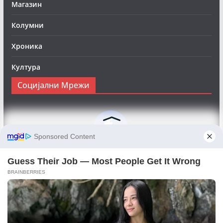
Магазин
Колумни
Хроника
Култура
Социјални Мрежи
Следете нè на Фејсбук за да сте во тек со најновите
вести:
Objektivno24.mk