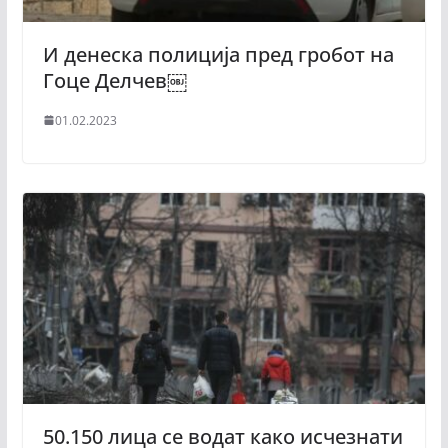
И денеска полиција пред гробот на
Гоце Делчев￼
01.02.2023
50.150 лица се водат како исчезнати