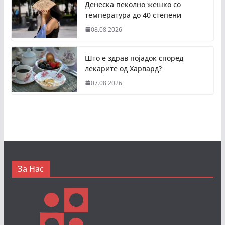
Денеска пеколно жешко со
температура до 40 степени
08.08.2026
Што е здрав појадок според
лекарите од Харвард?
07.08.2026
За Нас