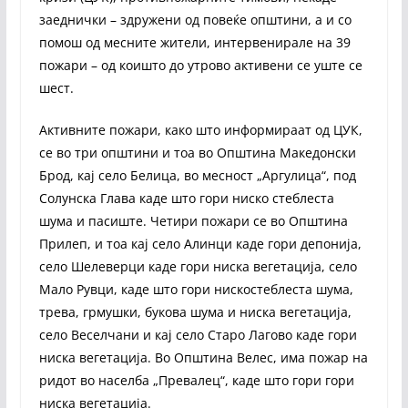
заеднички – здружени од повеќе општини, а и со
помош од месните жители, интервенирале на 39
пожари – од коишто до утрово активени се уште се
шест.
Активните пожари, како што информираат од ЦУК,
се во три општини и тоа во Општина Македонски
Брод, кај село Белица, во месност „Аргулица“, под
Солунска Глава каде што гори ниско стеблеста
шума и пасиште. Четири пожари се во Општина
Прилеп, и тоа кај село Алинци каде гори депонија,
село Шелеверци каде гори ниска вегетација, село
Мало Рувци, каде што гори нискостеблеста шума,
трева, грмушки, букова шума и ниска вегетација,
село Веселчани и кај село Старо Лагово каде гори
ниска вегетација. Во Oпштина Велес, има пожар на
ридот во населба „Превалец“, каде што гори гори
ниска вегетација.