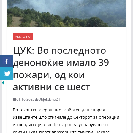
АКТУЕЛНО
ЦУК: Во последното
деноноќие имало 39
пожари, од кои
активни се шест
01.10.2023
Objektivno24
Во текот на вчерашниот саботен ден според
извештаите што стигнале до Секторот за операции
и координација во Центарот за управување со
кризи (ЦУК), противпожарните тимови, некаде