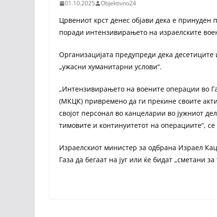
01.10.2025
Objektivno24
Црвениот крст денес објави дека е принуден 
поради интензивирањето на израелските вое
Организацијата предупреди дека десетиците и
„ужасни хуманитарни услови“.
„Интензивирањето на воените операции во Га
(МКЦК) привремено да ги прекине своите актив
својот персонал во канцеларии во јужниот дел 
тимовите и континуитетот на операциите“, се
Израелскиот министер за одбрана Израел Кац
Газа да бегаат на југ или ќе бидат „сметани за