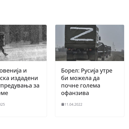
овенија и
Борел: Русија утре
ска издадени
би можела да
упредувања за
почне голема
еме
офанзива
025
11.04.2022