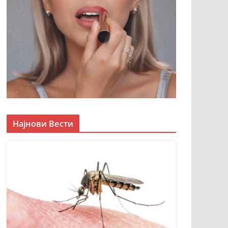
Најнови Вести