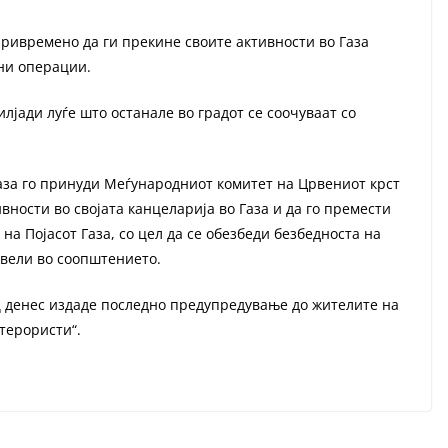
привремено да ги прекине своите активности во Газа
ни операции.
лјади луѓе што останале во градот се соочуваат со
за го принуди Меѓународниот комитет на Црвениот крст
ности во својата канцеларија во Газа и да го премести
на Појасот Газа, со цел да се обезбеди безбедноста на
 вели во соопштението.
 денес издаде последно предупредување до жителите на
 терористи“.