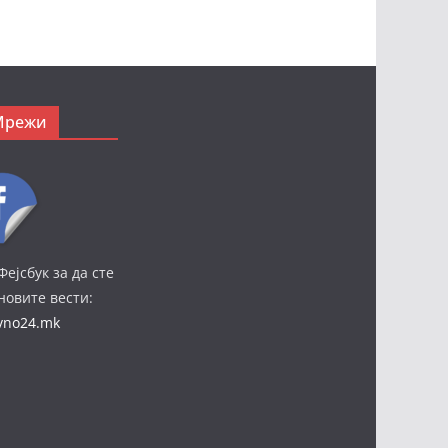
Мрежи
Фејсбук за да сте
јновите вести:
ivno24.mk