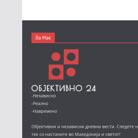
За Нас
-Независно
-Реално
-Навремено
Објективни и независни дневни вести. Следете н
тек со настаните во Македонија и светот!