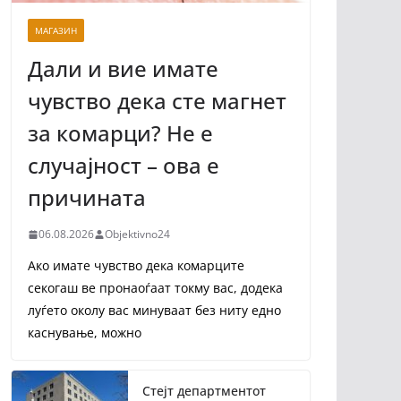
МАГАЗИН
Дали и вие имате
чувство дека сте магнет
за комарци? Не е
случајност – ова е
причината
06.08.2026
Objektivno24
Ако имате чувство дека комарците
секогаш ве пронаоѓаат токму вас, додека
луѓето околу вас минуваат без ниту едно
каснување, можно
Стејт департментот