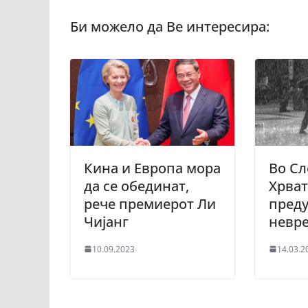
Кина и Европа мора
Во Сл
да се обединат,
Хрват
рече премиерот Ли
пред
Чијанг
невр
10.09.2023
14.03.2