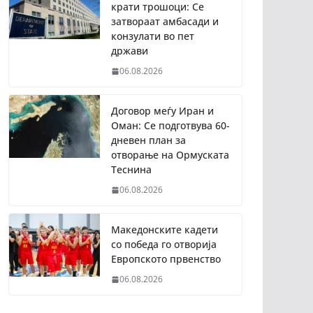
крати трошоци: Се
затвораат амбасади и
конзулати во пет
држави
06.08.2026
Договор меѓу Иран и
Оман: Се подготвува 60-
дневен план за
отворање на Ормуската
Теснина
06.08.2026
Македонските кадети
со победа го отворија
Европското првенство
06.08.2026