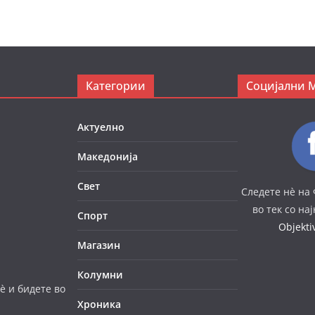
Категории
Социјални 
Актуелно
Македонија
Свет
Следете нè на 
во тек со на
Спорт
Objekt
Магазин
Колумни
è и бидете во
Хроника