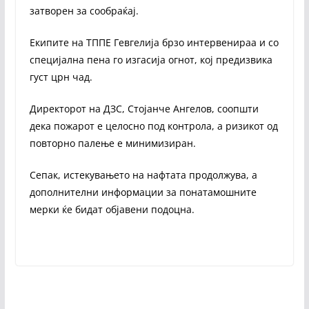
затворен за сообраќај.
Екипите на ТППЕ Гевгелија брзо интервенираа и со
специјална пена го изгасија огнот, кој предизвика
густ црн чад.
Директорот на ДЗС, Стојанче Ангелов, соопшти
дека пожарот е целосно под контрола, а ризикот од
повторно палење е минимизиран.
Сепак, истекувањето на нафтата продолжува, а
дополнителни информации за понатамошните
мерки ќе бидат објавени подоцна.