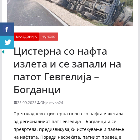
МАКЕДОНИЈА
НАЈНОВО
Цистерна со нафта
излета и се запали на
патот Гевгелија –
Богданци
25.09.2025
Objektivno24
Претпладнево, цистерна полна со нафта излетала
од регионалниот пат Гевгелија – Богданци и се
превртела, предизвикувајќи истекување и палење
на нафтата. Поради несреќата, патниот правец е