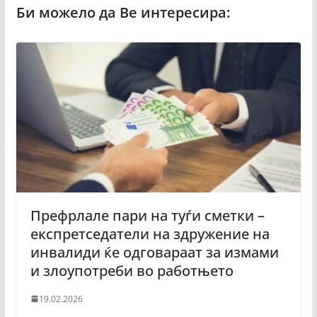
Префрлале пари на туѓи сметки –
експретседатели на здружение на
инвалиди ќе одговараат за измами
и злоупотреби во работњето
19.02.2026