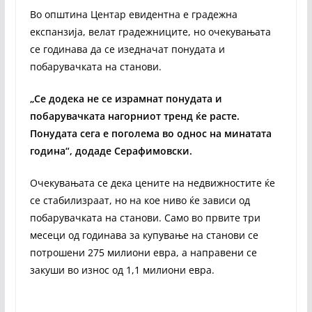
Во општина Центар евидентна е градежна
експанзија, велат градежниците, но очекувањата
се годинава да се изедначат понудата и
побарувачката на станови.
„Се додека не се израмнат понудата и
побарувачката нагорниот тренд ќе расте.
Понудата сега е поголема во однос на минатата
година“, додаде Серафимовски.
Очекувањата се дека цените на недвижностите ќе
се стабилизраат, но на кое ниво ќе зависи од
побарувачката на станови. Само во првите три
месеци од годинава за купување на станови се
потрошени 275 милиони евра, а направени се
закуши во износ од 1,1 милиони евра.