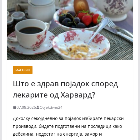
МАГАЗИН
Што е здрав појадок според
лекарите од Харвард?
07.08.2026
Objektivno24
Доколку секојдневно за појадок избирате пекарски
производи, бидете подготвени на последици како
дебелина, недостиг на енергија, замор и