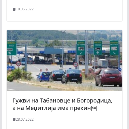
18.05.2022
Гужви на Табановце и Богородица,
а на Меџитлија има прекин￼
28.07.2022