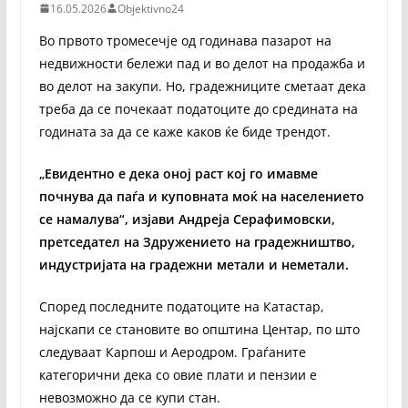
16.05.2026
Objektivno24
Во првото тромесечје од годинава пазарот на
недвижности бележи пад и во делот на продажба и
во делот на закупи. Но, градежниците сметаат дека
треба да се почекаат податоците до средината на
годината за да се каже каков ќе биде трендот.
„Евидентно е дека оној раст кој го имавме
почнува да паѓа и куповната моќ на населението
се намалува“, изјави Андреја Серафимовски,
претседател на Здружението на градежништво,
индустријата на градежни метали и неметали.
Според последните податоците на Катастар,
најскапи се становите во општина Центар, по што
следуваат Карпош и Аеродром. Граѓаните
категорични дека со овие плати и пензии е
невозможно да се купи стан.