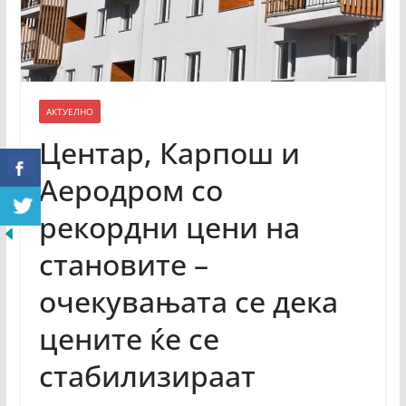
АКТУЕЛНО
Центар, Карпош и
Aеродром со
рекoрдни цени на
становите –
oчекувањата се дека
цените ќе се
стабилизираат