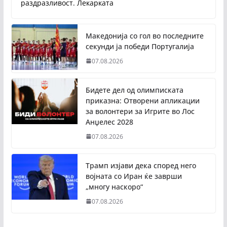
раздразливост. Лекарката
Македонија со гол во последните
секунди ја победи Португалија
07.08.2026
Бидете дел од олимписката
приказна: Отворени апликации
за волонтери за Игрите во Лос
Анџелес 2028
07.08.2026
Трамп изјави дека според него
војната со Иран ќе заврши
„многу наскоро“
07.08.2026