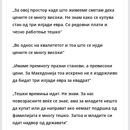
„За овој простор каде што живееме сметам дека
цените се многу високи. Не знам како се купува
стан од три илјади евра. Со редовни плати и
чесно работење тешко“
„Во однос на квалитетот и тоа што се нуди
цените се многу високи“
„Имаме премногу празни станови, а превисоки
цени. За Македонија тоа искрено не е издржливо
да бидат три илјади евра за квадрат“
„Тешки времиња идат. Не знам. За нас
повозрасните веќе се знае, ама за младите нешто
да купат или да направат ако немаат подршка од
фамилијата е многу тешко. Затоа и младите си
одат надвор од државата“