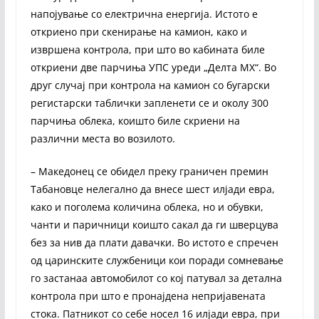
напојување со електрична енергија. Истото е
откриено при скенирање на камион, како и
извршена контрола, при што во кабината биле
откриени две парчиња УПС уреди „Делта МХ“. Во
друг случај при контрола на камион со бугарски
регистарски таблички запленети се и околу 300
парчиња облека, коишто биле скриени на
различни места во возилото.
– Македонец се обидел преку граничен премин
Табановце нелегално да внесе шест илјади евра,
како и поголема количина облека, но и обувки,
чанти и паричници коишто сакал да ги шверцува
без за нив да плати давачки. Во истото е спречен
од царинските службеници кои поради сомневање
го застанаа автомобилот со кој патувал за детална
контрола при што е пронајдена непријавената
стока. Патникот со себе носел 16 илјади евра, при