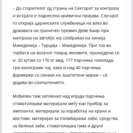
– До сторителот од страна на Секторот за контрола
и истраги е поднесена кривична пријава. Случајот
го открија царинските службеници на влез во
државата на граничен премин Деве Баир при
контрола на автобус кој сообраќал на линија
Македонија – Турција – Македонија. При тоа во
торбата на возачот покрај лековите, пронајдени се
и 20 кутии со 170 кг мед, 177 парчиња чоколада,
три килограми чај, како и над 40 парчиња
фармерки со ознаки на заштитени марки – се
додава во соопштението.
Мобилен тим запленил над илјада парчиња
стоматолошки материјали меѓу кои прибор за
импланти, материјали за изработка на круни и
мостови, материјал за пломбирање заби, средства
за белење заби, стоматолошка гума и други