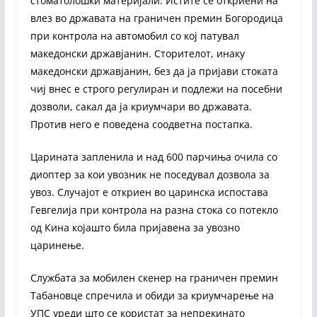
стоматолошки материјали. Истите се откриени на
влез во државата на граничен премин Богородица
при контрола на автомобил со кој патувал
македонски државјанин. Сторителот, инаку
македонски државјанин, без да ја пријави стоката
чиј внес е строго регулиран и подлежи на посебни
дозволи, сакал да ја криумчари во државата.
Против него е поведена соодветна постапка.
Царината запленила и над 600 парчиња очила со
диоптер за кои увозник не поседувал дозвола за
увоз. Случајот е откриен во царинска испостава
Гевгелија при контрола на разна стока со потекло
од Кина којашто била пријавена за увозно
царинење.
Службата за мобилен скенер на граничен премин
Табановце спречила и обиди за криумчарење на
УПС уреди што се користат за непрекинато