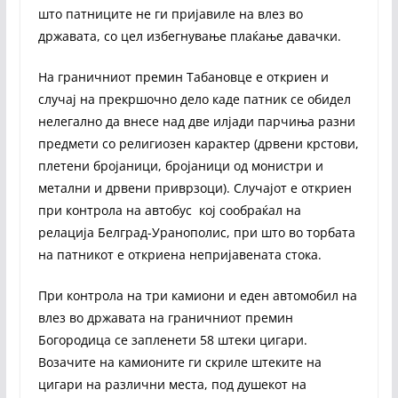
што патниците не ги пријавиле на влез во
државата, со цел избегнување плаќање давачки.
На граничниот премин Табановце е откриен и
случај на прекршочно дело каде патник се обидел
нелегално да внесе над две илјади парчиња разни
предмети со религиозен карактер (дрвени крстови,
плетени бројаници, бројаници од монистри и
метални и дрвени приврзоци). Случајот е откриен
при контрола на автобус кој сообраќал на
релација Белград-Уранополис, при што во торбата
на патникот е откриена непријавената стока.
При контрола на три камиони и еден автомобил на
влез во државата на граничниот премин
Богородица се запленети 58 штеки цигари.
Возачите на камионите ги скриле штеките на
цигари на различни места, под душекот на