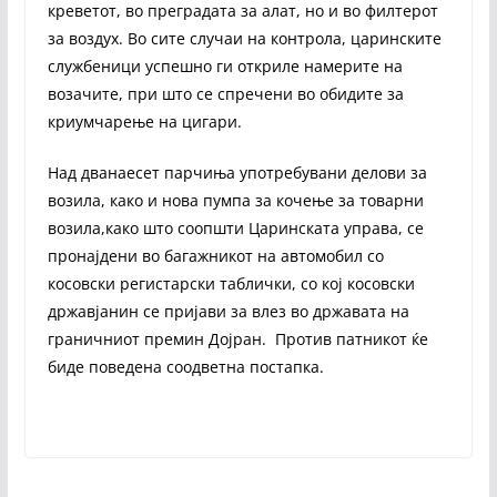
креветот, во преградата за алат, но и во филтерот
за воздух. Во сите случаи на контрола, царинските
службеници успешно ги откриле намерите на
возачите, при што се спречени во обидите за
криумчарење на цигари.
Над дванаесет парчиња употребувани делови за
возила, како и нова пумпа за кочење за товарни
возила,како што соопшти Царинската управа, се
пронајдени во багажникот на автомобил со
косовски регистарски таблички, со кој косовски
државјанин се пријави за влез во државата на
граничниот премин Дојран. Против патникот ќе
биде поведена соодветна постапка.