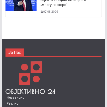
„многу наскоро“
07.08.2026
За Нас
-Независно
-Реално