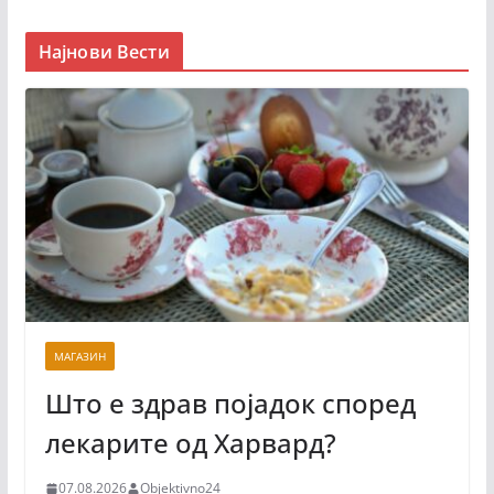
Најнови Вести
МАГАЗИН
Што е здрав појадок според
лекарите од Харвард?
07.08.2026
Objektivno24