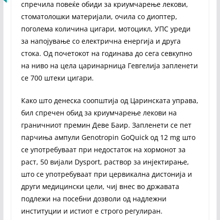
спречила повеќе обиди за криумчарење лекови,
стоматолошки материјали, очила со диоптер,
поголема количина цигари, мотоцикл, УПС уреди
за напојување со електрична енергија и друга
стока. Од почетокот на годинава до сега севкупно
на ниво на цела царинарница Гевгелија запленети
се 700 штеки цигари.
Како што денеска соопштија од Царинската управа,
бил спречен обид за криумчарење лекови на
граничниот премин Деве Баир. Запленети се пет
парчиња ампули Genotropin GoQuick од 12 mg што
се употребуваат при недостаток на хормонот за
раст, 50 вијали Dysport, раствор за инјектирање,
што се употребуваат при цервикална дистонија и
други медицински цели, чиј внес во државата
подлежи на посебни дозволи од надлежни
институции и истиот е строго регулиран.