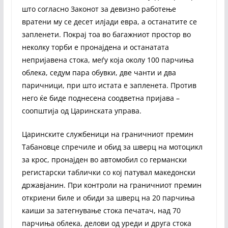
што согласно Законот за девизно работење
вратени му се десет илјади евра, а останатите се
запленети. Покрај тоа во багажниот простор во
неколку торби е пронајдена и останатата
непријавена стока, меѓу која околу 100 парчиња
облека, седум пара обувки, две чанти и два
паричници, при што истата е запленета. Против
него ќе биде поднесена соодветна пријава –
соопштија од Царинската управа.
Царинските службеници на граничниот премин
Табановце спречиле и обид за шверц на мотоцикл
за крос, пронајден во автомобил со германски
регистарски таблички со кој патувал македонски
државјанин. При контроли на граничниот премин
откриени биле и обиди за шверц на 20 парчиња
каиши за затегнување стока печатач, над 70
парчиња облека, делови од уреди и друга стока