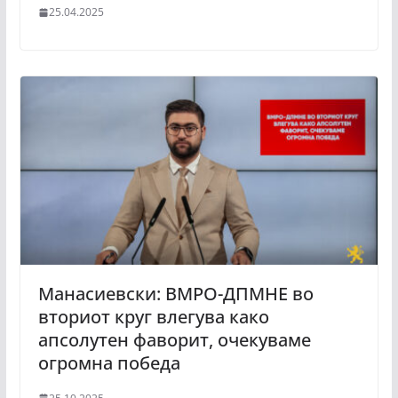
25.04.2025
Манасиевски: ВМРО-ДПМНЕ во
вториот круг влегува како
апсолутен фаворит, очекуваме
огромна победа