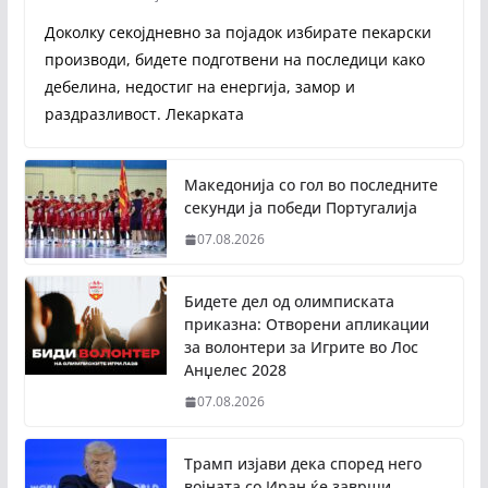
Доколку секојдневно за појадок избирате пекарски
производи, бидете подготвени на последици како
дебелина, недостиг на енергија, замор и
раздразливост. Лекарката
Македонија со гол во последните
секунди ја победи Португалија
07.08.2026
Бидете дел од олимписката
приказна: Отворени апликации
за волонтери за Игрите во Лос
Анџелес 2028
07.08.2026
Трамп изјави дека според него
војната со Иран ќе заврши