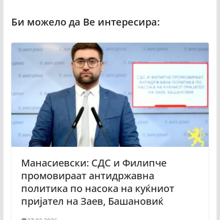
Манасиевски: СДС и Филипче
промовираат антидржавна
политика по насока на куќниот
пријател на Заев, Башановиќ