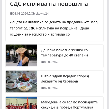
СДС исплива на површина
08.08.2026
Objektivno24
Децата на Филипче се децата на предавникот Заев,
талогот од СДС испливува на површина. Деца
осудени за насилство и трговија со
Денеска пеколно жешко со
температура до 40 степени
08.08.2026
Што е здрав појадок според
лекарите од Харвард?
07.08.2026
Македонија со гол во последните
секунди ја победи Португалија