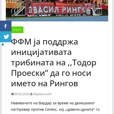
СПОРТ
ФФМ ја поддржа
иницијативата
трибината на ,,Тодор
Проески” да го носи
името на Рингов
09.05.2026
Objektivno24
Навивачите на Вардар за време на денешниот
натпревар против Силекс, кој „црвено-црните“ го