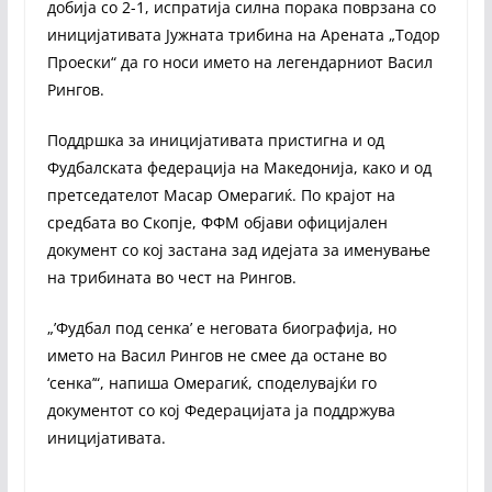
добија со 2-1, испратија силна порака поврзана со
иницијативата Јужната трибина на Арената „Тодор
Проески“ да го носи името на легендарниот Васил
Рингов.
Поддршка за иницијативата пристигна и од
Фудбалската федерација на Македонија, како и од
претседателот Масар Омерагиќ. По крајот на
средбата во Скопје, ФФМ објави официјален
документ со кој застана зад идејата за именување
на трибината во чест на Рингов.
„’Фудбал под сенка’ е неговата биографија, но
името на Васил Рингов не смее да остане во
‘сенка’“, напиша Омерагиќ, споделувајќи го
документот со кој Федерацијата ја поддржува
иницијативата.