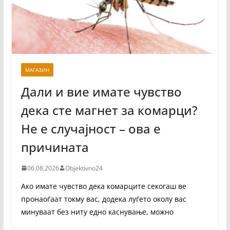
МАГАЗИН
Дали и вие имате чувство
дека сте магнет за комарци?
Не е случајност – ова е
причината
06.08.2026
Objektivno24
Ако имате чувство дека комарците секогаш ве
пронаоѓаат токму вас, додека луѓето околу вас
минуваат без ниту едно каснување, можно