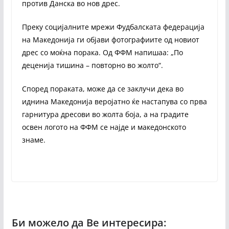
против Данска во нов дрес.
Преку социјалните мрежи Фудбалската федерација
на Македонија ги објави фотографиите од новиот
дрес со моќна порака. Од ФФМ напишаа: „По
деценија тишина – повторно во жолто“.
Според пораката, може да се заклучи дека во
иднина Македонија веројатно ќе настапува со прва
гарнитура дресови во жолта боја, а на градите
освен логото на ФФМ се најде и македонското
знаме.