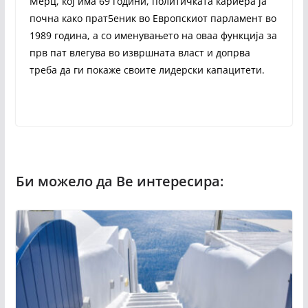
Мерц, кој има 69 години, политичката кариера ја
почна како прат5еник во Европскиот парламент во
1989 година, а со именувањето на оваа функција за
прв пат влегува во извршната власт и допрва
треба да ги покаже своите лидерски капацитети.