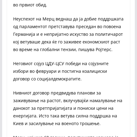
во првиот обид.
Неуспехот на Мерц веднаш да ја добие поддршката
од парламентот претставува преседан во повоена
Германија и е непријатно искуство за политичарот
кој ветуваше дека ќе го заживее економскиот раст
во време на глобални тензии, пишува Ројтерс.
Неговиот сојуз ЦДУ-ЦСУ победи на сојузните
избори во февруари и постигна коалициски
договор со социјалдемократите.
Нивниот договор предвидува планови за
заживување на растот, вклучувајќи намалување на
данокот за претпријатијата и пониски цени на
енергијата. Исто така ветува силна поддршка на
Киев и засилување на военото трошење.