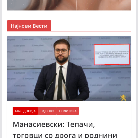
Најнови Вести
МАКЕДОНИЈА
НАЈНОВО
ПОЛИТИКА
Манасиевски: Тепачи,
трговци со дрога и роднини