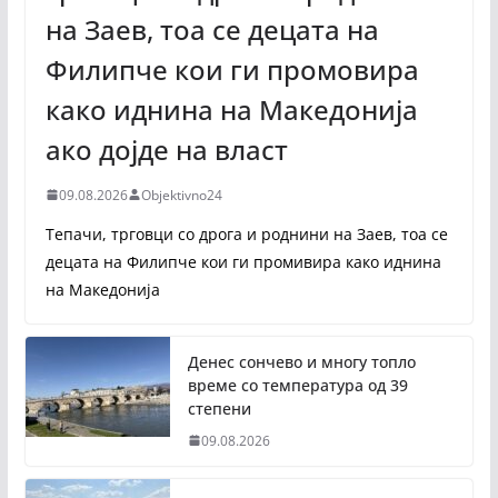
на Заев, тоа се децата на
Филипче кои ги промoвира
како иднина на Македонија
ако дојде на власт
09.08.2026
Objektivno24
Тепачи, трговци со дрога и роднини на Заев, тоа се
децата на Филипче кои ги промивира како иднина
на Македонија
Денес сончево и многу топло
време со температура од 39
степени
09.08.2026