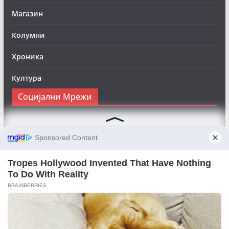
Магазин
Колумни
Хроника
Култура
Социјални Мрежи
Следете нè на Фејсбук за да сте во тек со најновите
вести:
Objektivno24.mk