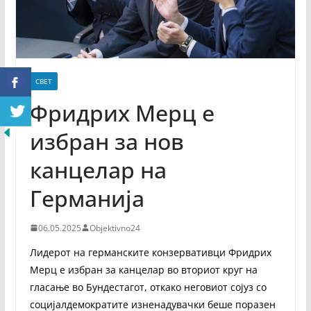
СВЕТ
Фридрих Мерц е
избран за нов
канцелар на
Германија
06.05.2025
Objektivno24
Лидерот на германските конзервативци Фридрих
Мерц е избран за канцелар во вториот круг на
гласање во Бундестагот, откако неговиот сојуз со
социјалдемократите изненадувачки беше поразен