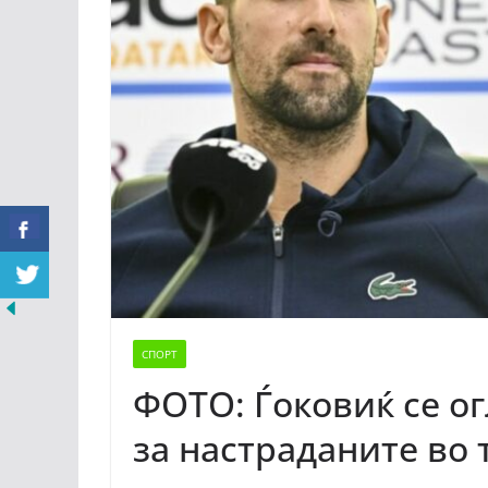
СПОРТ
ФОТО: Ѓоковиќ се о
за настраданите во 