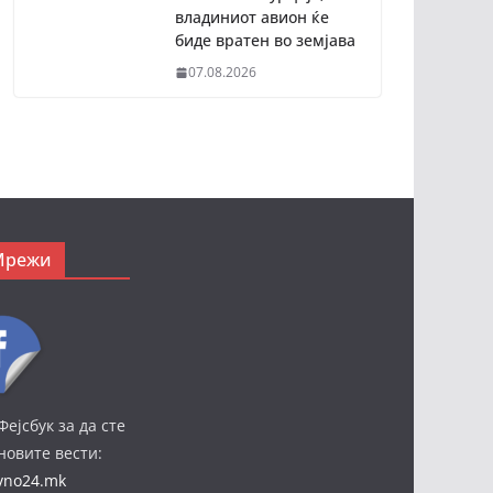
владиниот авион ќе
биде вратен во земјава
07.08.2026
Мрежи
Фејсбук за да сте
јновите вести:
ivno24.mk