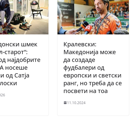
донски шмек
Кралевски:
л-старот“:
Македонија може
од најдобрите
да создаде
БА носеше
фудбалери од
и од Сатја
европски и светски
лоски
ранг, но треба да се
посвети на тоа
026
11.10.2024