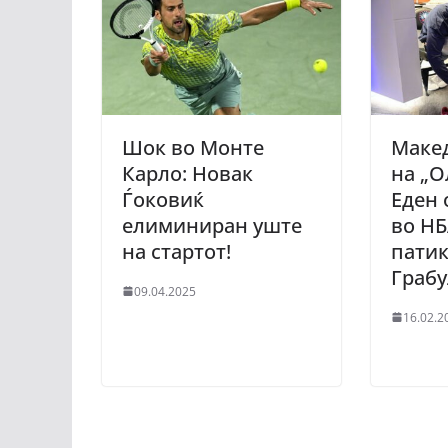
Шок во Монте
Маке
Карло: Новак
на „О
Ѓоковиќ
Еден 
елиминиран уште
во Н
на стартот!
патик
Грабу
09.04.2025
16.02.2