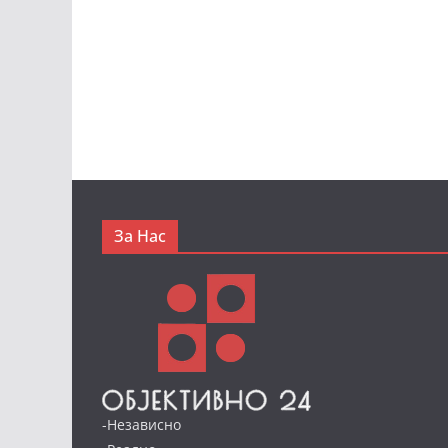
За Нас
-Независно