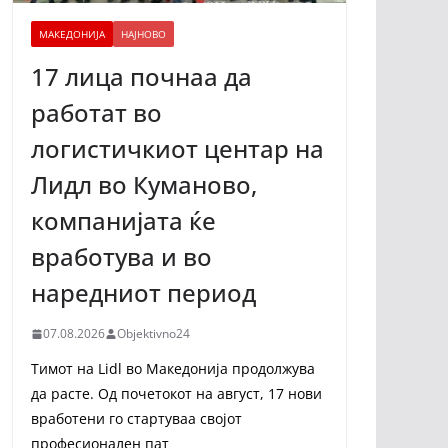
МАКЕДОНИЈА
НАЈНОВО
17 лица почнаа да
работат во
логистичкиот центар на
Лидл во Куманово,
компанијата ќе
вработува и во
наредниот период
07.08.2026
Objektivno24
Тимот на Lidl во Македонија продолжува
да расте. Од почетокот на август, 17 нови
вработени го стартуваа својот
професионален пат