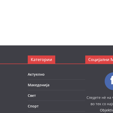
Категории
Социјални 
Актуелно
Македонија
Свет
Следете нè на 
во тек со на
Спорт
Objekt