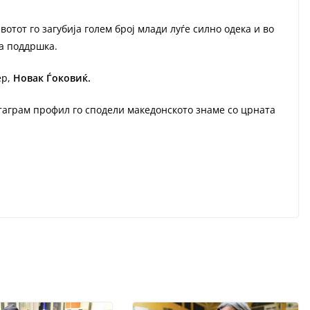
вотот го загубија голем број млади луѓе силно одека и во
а поддршка.
ер,
Новак Ѓоковиќ.
таграм профил го сподели македонското знаме со црната