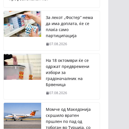
За лекот „Фостер“ нема
да има доплата, ќе се
плаќа само
партиципација
07.08.2026
На 18 октомври ќе се
одржат предвремени
избори за
градоначалник на
Брвеница
07.08.2026
Момче од Македонија
скршило вратен
пршлен по пад од
тобоган во Турција, со