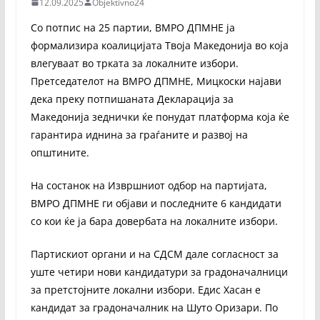
12.09.2025
Objektivno24
Со потпис на 25 партии, ВМРО ДПМНЕ ја
формализира коалицијата Твоја Македонија во која
влегуваат во трката за локалните избори.
Претседателот на ВМРО ДПМНЕ, Мицкоски најави
дека преку потпишаната Декларација за
Македонија зеднички ќе понудат платформа која ќе
гарантира иднина за граѓаните и развој на
општините.
На состанок на Извршниот одбор на партијата,
ВМРО ДПМНЕ ги објави и последните 6 кандидати
со кои ќе ја бара довербата на локалните избори.
Партискиот органи и на СДСМ дале согласност за
уште четири нови кандидатури за градоначалници
за претстојните локални избори. Едис Хасан е
кандидат за градоначалник на Шуто Оризари. По