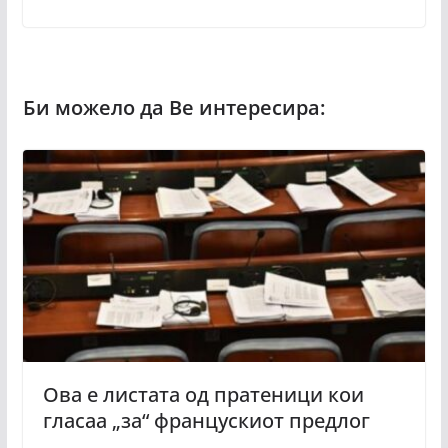
Ова е листата од пратеници кои
гласаа „за“ францускиот предлог