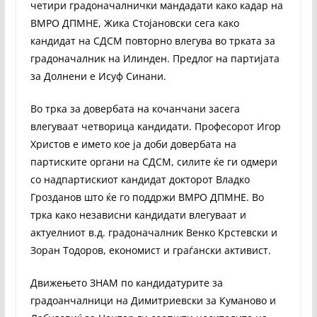
четири градоначалнички мандадати како кадар на
ВМРО ДПМНЕ, Жика Стојановски сега како
кандидат на СДСМ повторно влегува во трката за
градоначалник на Илинден. Предлог на партијата
за Долнени е Исуф Синани.
Во трка за довербата на кочанчани засега
влегуваат четворица кандидати. Професорот Игор
Христов е името кое ја доби довербата на
партиските органи на СДСМ, силите ќе ги одмери
со надпартискиот кандидат докторот Владко
Грозданов што ќе го поддржи ВМРО ДПМНЕ. Во
трка како независни кандидати влегуваат и
актуелниот в.д. градоначалник Венко Крстевски и
Зоран Тодоров, економист и граѓански активист.
Движењето ЗНАМ по кандидатурите за
градоанчалници на Димитриевски за Куманово и