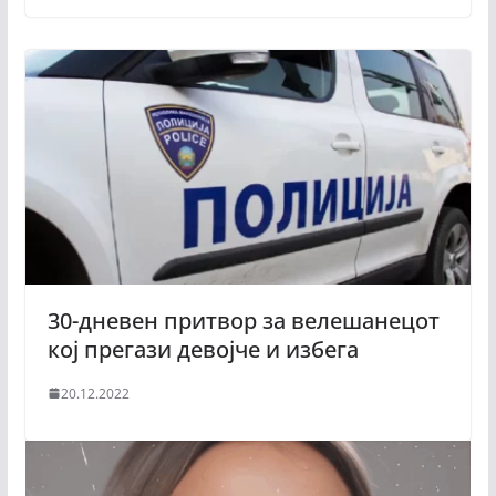
30-дневен притвор за велешанецот
кој прегази девојче и избега
20.12.2022