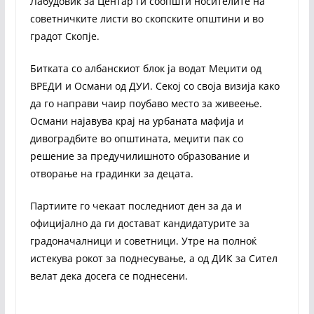
Лабудовиќ за Центар ги соопшти носителите на
советничките листи во скопските општини и во
градот Скопје.
Битката со албанскиот блок ја водат Меџити од
ВРЕДИ и Османи од ДУИ. Секој со своја визија како
да го направи чаир поубаво место за живеење.
Османи најавува крај на урбаната мафија и
дивоградбите во општината, меџити пак со
решение за предучилишното образование и
отворање на градинки за децата.
Партиите го чекаат последниот ден за да и
официјално да ги достават кандидатурите за
градоначалници и советници. Утре на полноќ
истекува рокот за поднесување, а од ДИК за Сител
велат дека досега се поднесени.