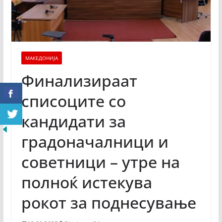
МАКЕДОНИЈА
Финализираат
списоците со
кандидати за
градоначалници и
советници – утре на
полноќ истекува
рокот за поднесување