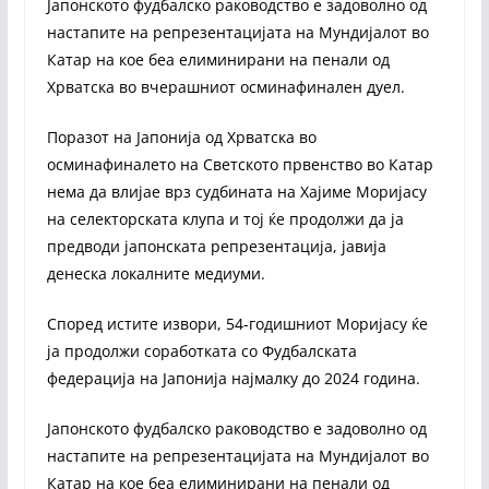
Јапонското фудбалско раководство е задоволно од
настапите на репрезентацијата на Мундијалот во
Катар на кое беа елиминирани на пенали од
Хрватска во вчерашниот осминафинален дуел.
Поразот на Јапонија од Хрватска во
осминафиналето на Светското првенство во Катар
нема да влијае врз судбината на Хајиме Моријасу
на селекторската клупа и тој ќе продолжи да ја
предводи јапонската репрезентација, јавија
денеска локалните медиуми.
Според истите извори, 54-годишниот Моријасу ќе
ја продолжи соработката со Фудбалската
федерација на Јапонија најмалку до 2024 година.
Јапонското фудбалско раководство е задоволно од
настапите на репрезентацијата на Мундијалот во
Катар на кое беа елиминирани на пенали од