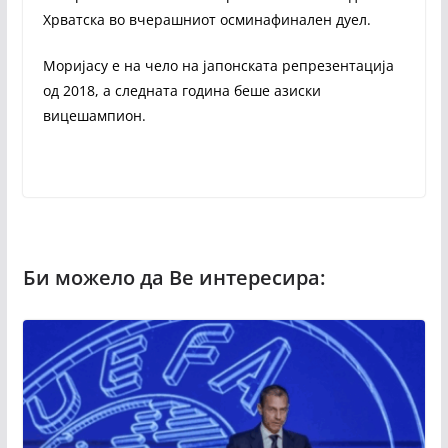
Хрватска во вчерашниот осминафинален дуел.
Моријасу е на чело на јапонската репрезентација
од 2018, а следната година беше азиски
вицешампион.