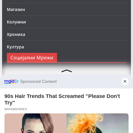
Магазин
Колумни
Хроника
Култура
Социјални Мрежи
Следете нè на Фејсбук за да сте во тек со најновите
вести:
Objektivno24.mk