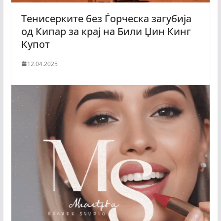
Тенисерките без Ѓорческа загубија
од Кипар за крај на Били Џин Кинг
Купот
12.04.2025