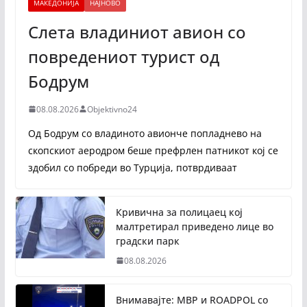
МАКЕДОНИЈА
НАЈНОВО
Слета владиниот авион со
повредениот турист од
Бодрум
08.08.2026
Objektivno24
Од Бодрум со владиното авионче попладнево на
скопскиот аеродром беше префрлен патникот кој се
здобил со побреди во Турција, потврдиваат
Кривична за полицаец кој
малтретирал приведено лице во
градски парк
08.08.2026
Внимавајте: МВР и ROADPOL со