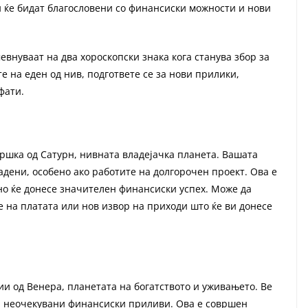
 ќе бидат благословени со финансиски можности и нови
евнуваат на два хороскопски знака кога станува збор за
е на еден од нив, подгответе се за нови прилики,
фати.
дршка од Сатурн, нивната владејачка планета. Вашата
адени, особено ако работите на долгорочен проект. Ова е
но ќе донесе значителен финансиски успех. Може да
 на платата или нов извор на приходи што ќе ви донесе
и од Венера, планетата на богатството и уживањето. Ве
и неочекувани финансиски приливи. Ова е совршен