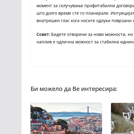
момент за склучување профитабилни договор
што долго време сте го планирале. Интуицијата
внатрешен глас кога носите одлуки поврзани 
Совет:
Бидете отворени за нови можности, но 
наплив е одлична можност за стабилна иднин