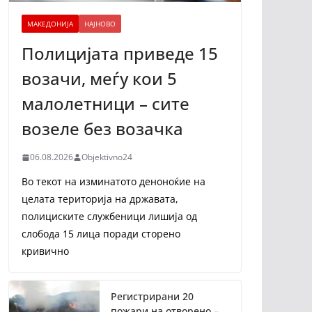
МАКЕДОНИЈА
НАЈНОВО
Полицијата приведе 15
возачи, меѓу кои 5
малолетници – сите
возеле без возачка
06.08.2026
Objektivno24
Во текот на изминатото деноноќие на
целата територија на државата,
полициските службеници лишија од
слобода 15 лица поради сторено
кривично
Регистрирани 20
пожари на отворено –