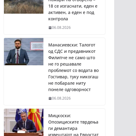
18 се изгаснати, еден е
активен, а еден е под
контрола
06.08.2026
Манасиевски: Талогот
од СДС и предавникот
Филипче не само што
не го решавале
проблемот со водата во
Гостивар, туку никогаш
не побарале ниту
понеле одговорност
06.08.2026
Мицкоски:
Опозициските тврдења
ги демантира
извештајот на Евростат