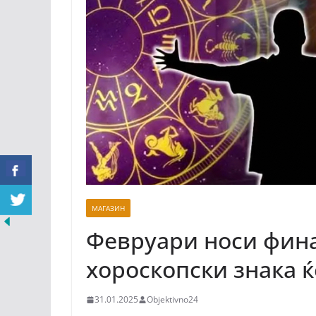
МАГАЗИН
Февруари носи фина
хороскопски знака ќ
31.01.2025
Objektivno24