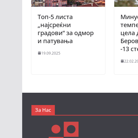
Топ-5 листа
Мину
„најсреќни
темпе
градови“ за одмор
цела 
и патувања
Беро
-13 с
19.09.2025
22.02.2
За Нас