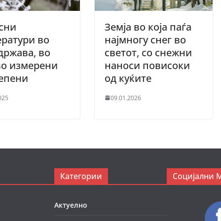
сни
Земја во која паѓа
ратури во
најмногу снег во
држава, во
светот, со снежни
во измерени
наноси повисоки
тепени
од куќите
025
09.01.2026
Категории
Социјални 
Актуелно