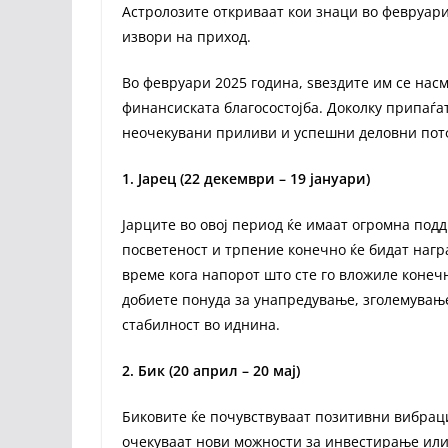
Астролозите откриваат кои знаци во февруари
извори на приход.
Во февруари 2025 година, ѕвездите им се насм
финансиската благосостојба. Доколку припаѓат
неочекувани приливи и успешни деловни пот
1. Јарец (22 декември – 19 јануари)
Јарците во овој период ќе имаат огромна под
посветеност и трпение конечно ќе бидат нагр
време кога напорот што сте го вложиле конеч
добиете понуда за унапредување, зголемување
стабилност во иднина.
2. Бик (20 април – 20 мај)
Биковите ќе почувствуваат позитивни вибраци
очекуваат нови можности за инвестирање ил