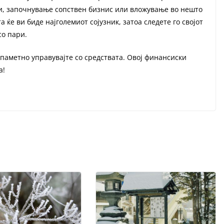
и, започнување сопствен бизнис или вложување во нешто
 ќе ви биде најголемиот сојузник, затоа следете го својот
со пари.
паметно управувајте со средствата. Овој финансиски
а!