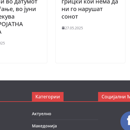
и во датумот
грицки кои нема да
ѓање, во јуни
ни го нарушат
екува
сонот
РОЈАТНА
27.05.2025
А
025
Категории
Социјални 
Актуелно
Македонија