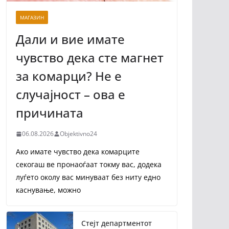
МАГАЗИН
Дали и вие имате
чувство дека сте магнет
за комарци? Не е
случајност – ова е
причината
06.08.2026
Objektivno24
Ако имате чувство дека комарците
секогаш ве пронаоѓаат токму вас, додека
луѓето околу вас минуваат без ниту едно
каснување, можно
Стејт департментот