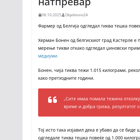
натпревар
06.10.2025
Objektivno24
Фармер од Белгија одгледал тиква тешка пове
Херман Бонен од белгискиот град Кастерле е
мерење тикви откако одгледал џиновски прим
медиуми.
Бонен, чија тиква тежи 1.015 килограми, реко
како претходните години.
„Сите имаа помала тежина отколку 
време и добра грижа, резултатот с
Тој исто така изјавил дека е убаво да се биде 
одгледале тиква тешка повеќе од 1.000 килогр