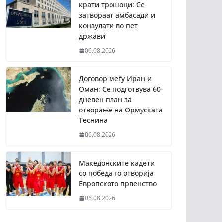
крати трошоци: Се
затвораат амбасади и
конзулати во пет
држави
06.08.2026
Договор меѓу Иран и
Оман: Се подготвува 60-
дневен план за
отворање на Ормуската
Теснина
06.08.2026
Македонските кадети
со победа го отворија
Европското првенство
06.08.2026