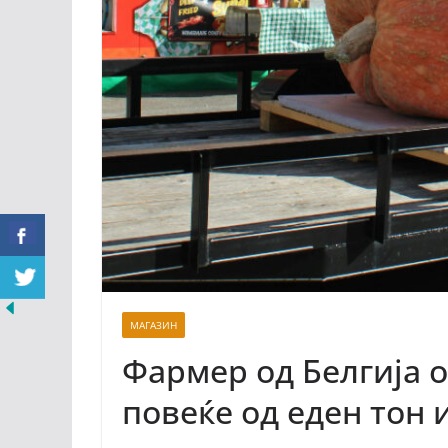
МАГАЗИН
Фармер од Белгија 
повеќе од еден тон 