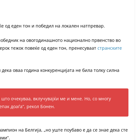
ќе од еден тон и победил на локален натпревар.
 победник на овогодинашното национално првенство во
ерок тежок повеќе од еден тон, пренесуваат
странските
л дека оваа година конкуренцијата не била толку силна
што очекуваа, вклучувајќи ме и мене. Но, со многу
епак доаѓа“, рекол Бонен.
шампион на Белгија, „но уште поубаво е да се знае дека сте
ами“.