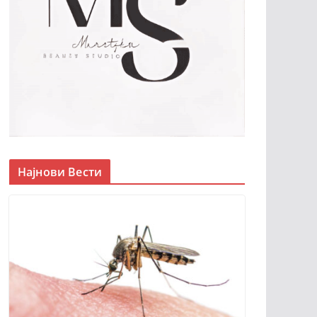
Најнови Вести