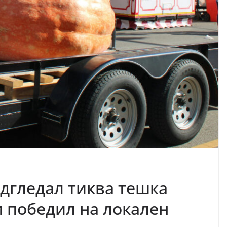
одгледал тиква тешка
и победил на локален