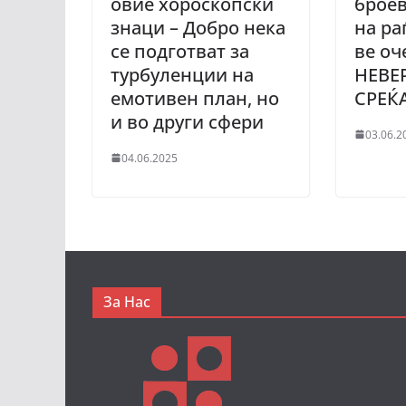
овие хороскопски
броев
знаци – Добро нека
на ра
се подготват за
ве оч
турбуленции на
НЕВЕ
емотивен план, но
СРЕЌ
и во други сфери
03.06.2
04.06.2025
За Нас