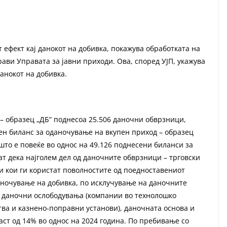
 ефект кај данокот на добивка, покажува обработката на
ави Управата за јавни приходи. Ова, според УЈП, укажува
анокот на добивка.
– образец „ДБ” поднесоа 25.506 даночни обврзници,
чен биланс за оданочување на вкупен приход – образец
што е повеќе во однос на 49.126 поднесени биланси за
т дека најголем дел од даночните обврзници – трговски
и кои ги користат поволностите од поедноставениот
аночување на добивка, по исклучување на даночните
а даночни ослободувања (компании во технолошко
ва и казнено-поправни установи), даночната основа и
аст од 14% во однос на 2024 година. По пребивање со