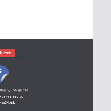
Мрежи
Фејсбук за да сте
јновите вести:
ivno24.mk