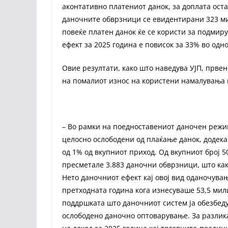
аконтативно платениот данок, за доплата ост
даночните обврзници се евидентирани 323 ми
повеќе платен данок ќе се користи за подмир
ефект за 2025 година е повисок за 33% во одн
Овие резултати, како што наведува УЈП, прве
на помалиот износ на користени намалувања н
– Во рамки на поедноставениот даночен режи
целосно ослободени од плаќање данок, додека
од 1% од вкупниот приход. Од вкупниот број 
пресметале 3.883 даночни обврзници, што како
Нето даночниот ефект кај овој вид оданочува
претходната година кога изнесуваше 53,5 мил
поддршката што даночниот систем ја обезбед
ослободено даночно оптоварување. За разлик