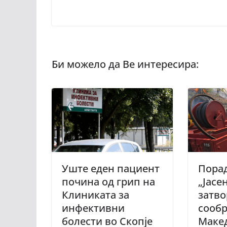
Уште еден пациент
Пора
почина од грип на
„Јасен
Клиниката за
затво
инфективни
сообр
болести во Скопје
Макед