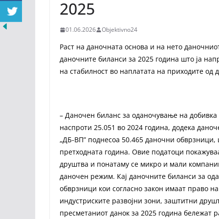
2025
01.06.2026
Objektivno24
Раст на даночната основа и на нето даночниот
даночните биланси за 2025 година што ја напр
на стабилност во наплатата на приходите од д
– Даночен биланс за оданочување на добивка 
наспроти 25.051 во 2024 година, додека дано
„ДБ-ВП” поднесоа 50.465 даночни обврзници, 
претходната година. Овие податоци покажуваа
друштва и понатаму се микро и мали компани
даночен режим. Кај даночните биланси за од
обврзници кои согласно закон имаат право н
индустриските развојни зони, заштитни друшт
пресметаниот данок за 2025 година бележат р