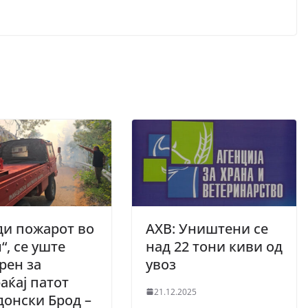
ди пожарот во
АХВ: Уништени се
“, се уште
над 22 тони киви од
рен за
увоз
аќај патот
21.12.2025
онски Брод –