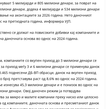
ануваат 5 милијарди и 805 милиони денари, за поврат на
лиони денари, додека 4 милијарди и 534 милиони денари
ување на аконтациите за 2026 година. Нето даночниот
ос на претходната година, информира УЈП.
нствено се должат на повисоките добивки кај компаниите и
а даночната основа во однос на 2024 година.
м, компаниите со вкупен приход до 3 милиони денари се
 за приход меѓу 3 и 6 милиони денари се применува данок
50.465 поднесени ДБ-ВП обрасци, данок на вкупен приход
 број претставува раст од 8,6% во однос на 2024 година.
ње изнесува 45,3 милиони денари и е понизок во однос на
иони денари. Овој даночен режим ја потврдува
ува за микро и малите компании преку ниско или целосно
а од компаниите, даночната основа и пресметаниот данок