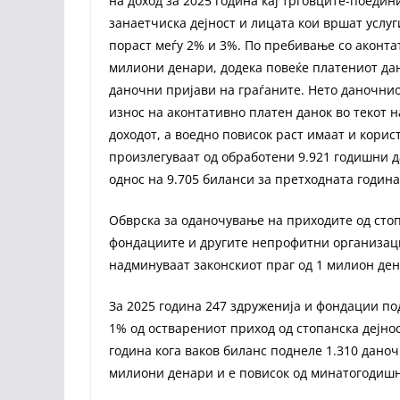
на доход за 2025 година кај трговците-поедин
занаетчиска дејност и лицата кои вршат услу
пораст меѓу 2% и 3%. По пребивање со аконтат
милиони денари, додека повеќе платениот дан
даночни пријави на граѓаните. Нето даночнио
износ на аконтативно платен данок во текот н
доходот, а воедно повисок раст имаат и кори
произлегуваат од обработени 9.921 годишни д
однос на 9.705 биланси за претходната година,
Обврска за оданочување на приходите од стоп
фондациите и другите непрофитни организаци
надминуваат законскиот праг од 1 милион де
За 2025 година 247 здруженија и фондации по
1% од остварениот приход од стопанска дејнос
година кога ваков биланс поднеле 1.310 дано
милиони денари и е повисок од минатогодишн