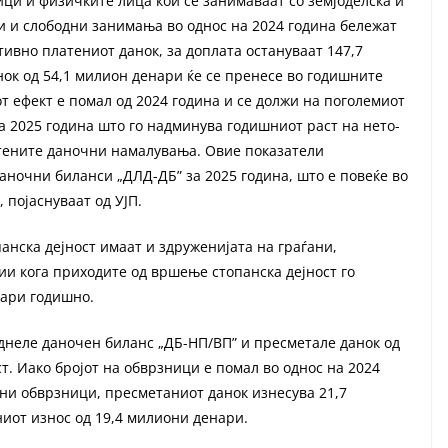
ици и физичките лица кои се занимаваат со земјоделска и
ги и слободни занимања во однос на 2024 година бележат
ивно платениот данок, за доплата остануваат 147,7
ок од 54,1 милион денари ќе се пренесе во годишните
т ефект е помал од 2024 година и се должи на поголемиот
а 2025 година што го надминува годишниот раст на нето-
стените даночни намалувања. Овие показатели
аночни биланси „ДЛД-ДБ” за 2025 година, што е повеќе во
 појаснуваат од УЈП.
анска дејност имаат и здруженијата на граѓани,
и кога приходите од вршење стопанска дејност го
нари годишно.
днеле даночен биланс „ДБ-НП/ВП” и пресметале данок од
т. Иако бројот на обврзници е помал во однос на 2024
чни обврзници, пресметаниот данок изнесува 21,7
иот износ од 19,4 милиони денари.