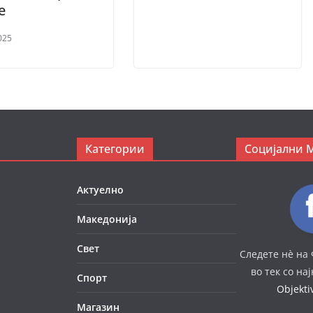
је
025
Категории
Социјални 
Актуелно
Македонија
Свет
Следете нè на 
во тек со на
Спорт
Objekt
Магазин