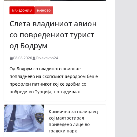
МАКЕДОНИЈА
НАЈНОВО
Слета владиниот авион
со повредениот турист
од Бодрум
08.08.2026
Objektivno24
Од Бодрум со владиното авионче
попладнево на скопскиот аеродром беше
префрлен патникот кој се здобил со
побреди во Турција, потврдиваат
Кривична за полицаец
кој малтретирал
приведено лице во
градски парк