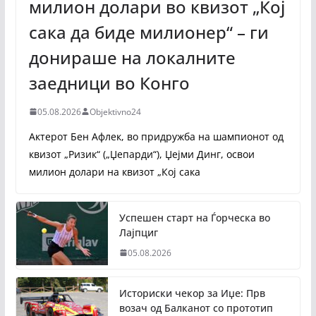
милион долари во квизот „Кој
сака да биде милионер“ – ги
донираше на локалните
заедници во Конго
05.08.2026
Objektivno24
Актерот Бен Афлек, во придружба на шампионот од
квизот „Ризик“ („Џепарди“), Џејми Динг, освои
милион долари на квизот „Кој сака
Успешен старт на Ѓорческа во
Лајпциг
05.08.2026
Историски чекор за Иџе: Прв
возач од Балканот со прототип