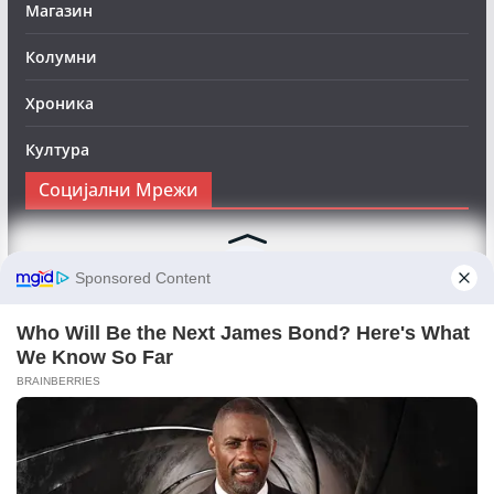
Магазин
Колумни
Хроника
Култура
Социјални Мрежи
Следете нè на Фејсбук за да сте во тек со најновите
вести:
Objektivno24.mk