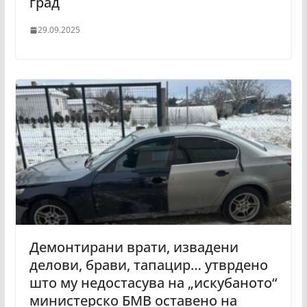
град
29.09.2025
Демонтирани врати, извадени
делови, брави, тапацир… утврдено
што му недостасува на „искубаното“
министерско БМВ оставено на