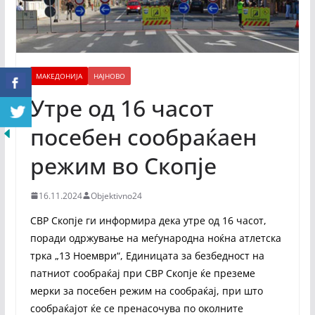
МАКЕДОНИЈА
НАЈНОВО
Утре од 16 часот
посебен сообраќаен
режим во Скопје
16.11.2024
Objektivno24
СВР Скопје ги информира дека утре од 16 часот,
поради одржување на меѓународна ноќна атлетска
трка „13 Ноември“, Единицата за безбедност на
патниот сообраќај при СВР Скопје ќе преземе
мерки за посебен режим на сообраќај, при што
сообраќајот ќе се пренасочува по околните