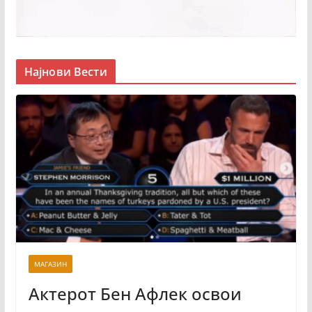
Најнови Вести
МАГАЗИН
Актерот Бен Афлек освои