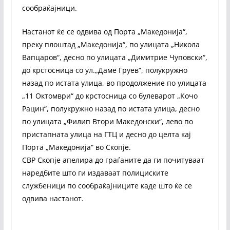
сообраќајници.
Настанот ќе се одвива од Порта „Македонија“,
преку плоштад „Македонија“, по улицата „Никола
Вапцаров“, десно по улицата „Димитрие Чуповски“,
до крстосница со ул.„Даме Груев“, полукружно
назад по истата улица, во продолжение по улицата
„11 Октомври“ до крстосница со булеварот „Кочо
Рацин“, полукружно назад по истата улица, десно
по улицата „Филип Втори Македонски“, лево по
пристапната улица на ГТЦ и десно до целта кај
Порта „Македонија“ во Скопје.
СВР Скопје апелира до граѓаните да ги почитуваат
наредбите што ги издаваат полициските
службеници по сообраќајниците каде што ќе се
одвива настанот.