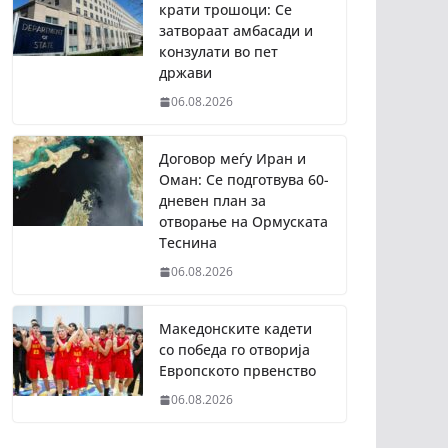
крати трошоци: Се
затвораат амбасади и
конзулати во пет
држави
06.08.2026
Договор меѓу Иран и
Оман: Се подготвува 60-
дневен план за
отворање на Ормуската
Теснина
06.08.2026
Македонските кадети
со победа го отворија
Европското првенство
06.08.2026