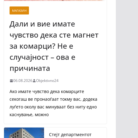
МАГАЗИН
Дали и вие имате
чувство дека сте магнет
за комарци? Не е
случајност – ова е
причината
06.08.2026
Objektivno24
Ако имате чувство дека комарците
секогаш ве пронаоѓаат токму вас, додека
луѓето околу вас минуваат без ниту едно
каснување, можно
Стејт департментот