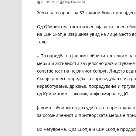
21.05.2026
Objektivno24
Жена на возраст од 37 години била пронајдена
Од Обивинтелството известија дека јавен обв
на СВР Скопје извршиле увид на лице место в
тело.
– По наредба на јавниот обвинител телото на 
мерки и активности за целосно расчистување н
сопственост на нејзиниот сопруг. Лицето вед
Скопје донесе наредба за спроведување истра
изработување, држење, посредување и тргувањ
од Кривичниот законик, информираа од ЈО.
Јавниот обвинител до судијата на претходна 
за осомничениот и притворската мерка е приф
Во меѓувреме, ОЈО Скопје и СВР Скопје продо