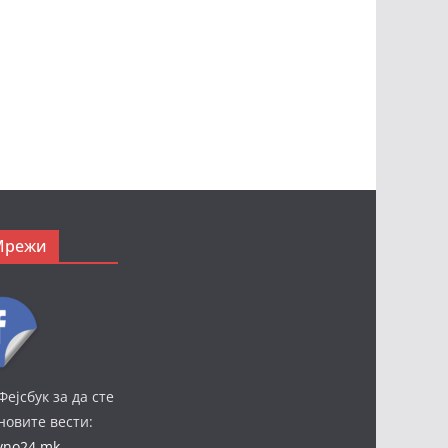
Мрежи
Фејсбук за да сте
јновите вести:
ivno24.mk