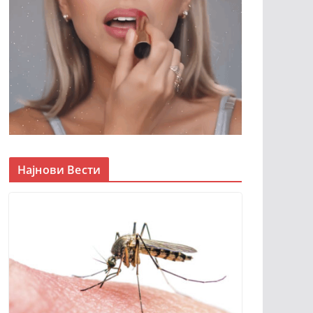
Најнови Вести