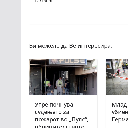
настанот.
Утре почнува
Млад
судењето за
убиен
пожарот во „Пулс“,
Герм
обвинителството