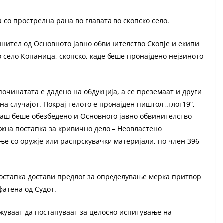
 со прострелна рана во главата во скопско село.
инител од Основното јавно обвинителство Скопје и екипи
о село Копаница, скопско, каде беше пронајдено нејзиното
починатата е дадено на обдукција, а се преземаат и други
а случајот. Покрај телото е пронајден пиштол „глог19“,
наш беше обезбедено и Основното јавно обвинителство
жна постапка за кривично дело – Неовластено
е со оружје или распрскувачки материјали, по член 396
постапка достави предлог за определување мерка притвор
атена од Судот.
лжуваат да постапуваат за целосно испитување на