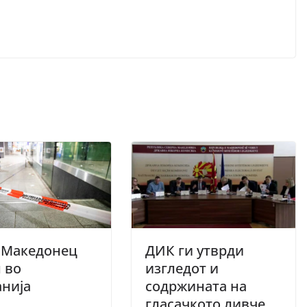
 Македонец
ДИК ги утврди
 во
изгледот и
анија
содржината на
гласачкото ливче