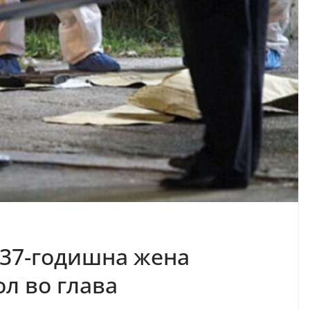
 37-годишна жена
л во глава