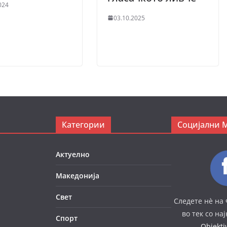
024
03.10.2025
Категории
Социјални 
Актуелно
Македонија
Свет
Следете нè на 
во тек со на
Спорт
Objekt