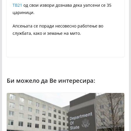
ТВ21
од свои извори дознава дека уапсени се 35
цариници.
Апсењата се поради несовесно работење во
службата, како и земање на мито.