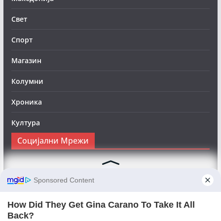
Свет
Спорт
Магазин
Колумни
Хроника
Култура
Социјални Мрежи
Следете нè на Фејсбук за да сте во тек со најновите