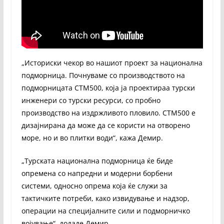
„Историски чекор во нашиот проект за национална
подморница. Почнуваме со производството на
подморницата СТМ500, која ја проектираа турски
инженери со турски ресурси, со пробно
производство на издржливото пловило. СТМ500 е
дизајнирана да може да се користи на отворено
море, но и во плитки води“, кажа Демир.
„Турската национална подморница ќе биде
опремена со напредни и модерни борбени
системи, односно опрема која ќе служи за
тактичките потреби, како извидување и надзор,
операции на специјалните сили и подморничко
војување“, додаде Демир.