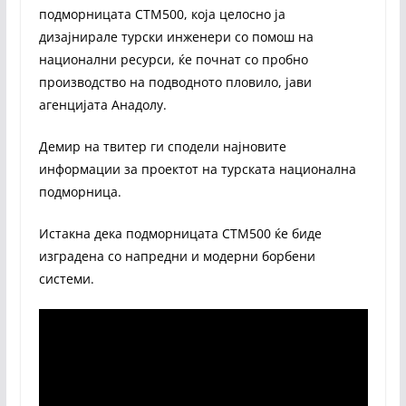
подморницата СТМ500, која целосно ја
дизајнирале турски инженери со помош на
национални ресурси, ќе почнат со пробно
производство на подводното пловило, јави
агенцијата Анадолу.
Демир на твитер ги сподели најновите
информации за проектот на турската национална
подморница.
Истакна дека подморницата СТМ500 ќе биде
изградена со напредни и модерни борбени
системи.