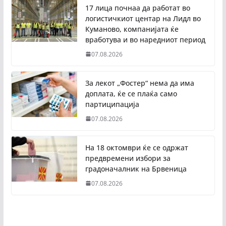
17 лица почнаа да работат во
логистичкиот центар на Лидл во
Куманово, компанијата ќе
вработува и во наредниот период
07.08.2026
За лекот „Фостер“ нема да има
доплата, ќе се плаќа само
партиципација
07.08.2026
На 18 октомври ќе се одржат
предвремени избори за
градоначалник на Брвеница
07.08.2026