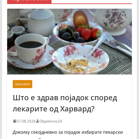
МАГАЗИН
Што е здрав појадок според
лекарите од Харвард?
07.08.2026
Objektivno24
Доколку секојдневно за појадок избирате пекарски