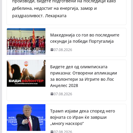
производи, бидете подготвени на последици како
дебелина, недостиг на енергија, замор и
раздразливост. Лекарката
Македонија со гол во последните
секунди ја победи Португалија
07.08.2026
Бидете дел од олимписката
приказна: Отворени апликации
за волонтери за Игрите во Лос
Анџелес 2028
07.08.2026
Трамп изјави дека според него
војната со Иран ќе заврши
„многу наскоро“
07.08.2026