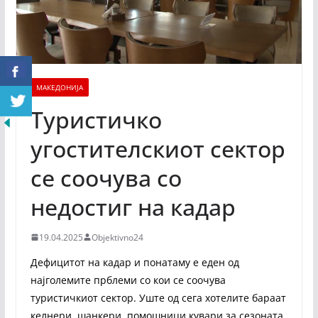
МАКЕДОНИЈА
Туристичко
угостителскиот сектор
се соочува со
недостиг на кадар
19.04.2025
Objektivno24
Дефицитот на кадар и понатаму е еден од
најголемите прблеми со кои се соочува
туристичкиот сектор. Уште од сега хотелите бараат
келнери, шанкери, помошници кувари за сезоната