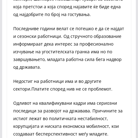
која претстои а која според најавите ќе биде една
од најдобрите по број на гостувања.
Последниве години велат се потешко е да се најдат
и сезонски работници. Од стручното образование
информираат дека интерес за професионално
изчување на угостителската гранка има но по
завршувањето, младата работна сила бега надвор
од државата.
Недостиг на работници има и во другите
сектори.Платите според нив не се проблемот.
Одливот на квалификувани кадри има сериозни
последици за развојот на државава. Причините за
истиот лежат во политичката нестабилност,
корупцијата и ниската економска мобилност, кои
создаваат бесперспективност меѓу младите.