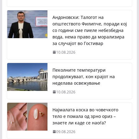
Андоновски: Талогот на
општеството Филипче, поради кој
со години сме пиеле небезбедна
вода, нема право да морализира
за случајот во Гостивар
10.08.2026
Пеколните температури
продолжуваат, кон крајот на
неделава освежување
10.08.2026
Најмалата коска во човечкото
тело е помала од зрно ориз –
знаете ли каде се наоѓа?
09.08.2026