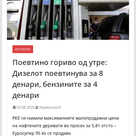
АКТУЕЛНО
Поевтино гориво од утре:
Дизелот поевтинува за 8
денари, бензините за 4
денари
10.08.2026
Objektivno24
РКЕ ги намали максималните малопродажни цени
на нафтените деривати во просек за 5,81 отсто –
Еуросупер 95 ќе се продава