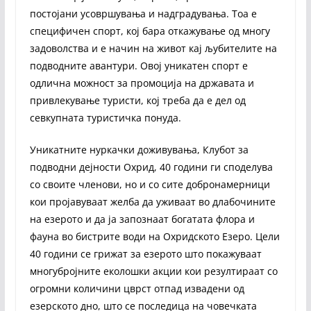
постојани усовршувања и надградувања. Тоа е
специфичен спорт, кој бара откажување од многу
задоволства и е начин на живот кај љубителите на
подводните авантури. Овој уникатен спорт е
одлична можност за промоција на државата и
привлекување туристи, кој треба да е дел од
севкупната туристичка понуда.
Уникатните нуркачки доживувања, Клубот за
подводни дејности Охрид, 40 години ги споделува
со своите членови, но и со сите добронамерници
кои пројавуваат желба да уживаат во длабочините
на езерото и да ја запознаат богатата флора и
фауна во бистрите води на Охридското Езеро. Цели
40 години се грижат за езерото што покажуваат
многубројните еколошки акции кои резултираат со
огромни количини цврст отпад извадени од
езерското дно, што се последица на човечката