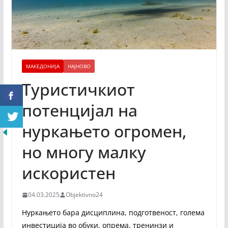
МАКЕДОНИЈА
НАЈНОВО
Туристичкиот
потенцијал на
нуркањето огромен,
но многу малку
искористен
04.03.2025
Objektivno24
Нуркањето бара дисциплина, подготвеност, голема
инвестиција во обуки, опрема, тренинзи и