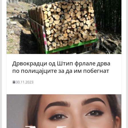
Дрвокрадци од Штип фрлале дрва
по полицајците за да им побегнат
30.11.2023