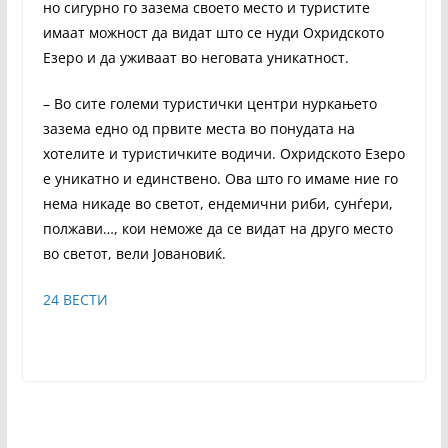
но сигурно го зазема своето место и туристите
имаат можност да видат што се нуди Охридското
Езеро и да уживаат во неговата уникатност.
– Во сите големи туристички центри нуркањето
зазема едно од првите места во понудата на
хотелите и туристичките водичи. Охридското Езеро
е уникатно и единствено. Ова што го имаме ние го
нема никаде во светот, ендемични риби, сунѓери,
полжави…, кои неможе да се видат на друго место
во светот, вели Јовановиќ.
24 ВЕСТИ