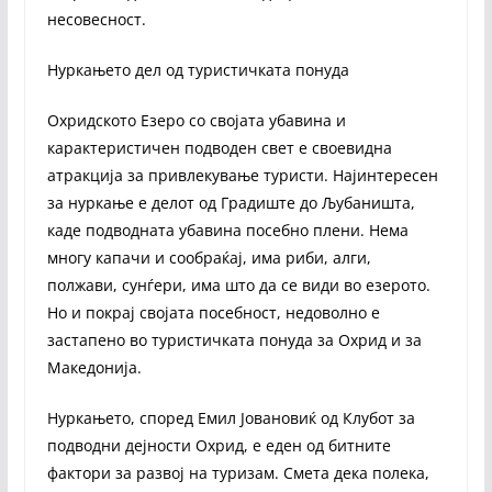
несовесност.
Нуркањето дел од туристичката понуда
Охридското Езеро со својата убавина и
карактеристичен подводен свет е своевидна
атракција за привлекување туристи. Најинтересен
за нуркање е делот од Градиште до Љубаништа,
каде подводната убавина посебно плени. Нема
многу капачи и сообраќај, има риби, алги,
полжави, сунѓери, има што да се види во езерото.
Но и покрај својата посебност, недоволно е
застапено во туристичката понуда за Охрид и за
Македонија.
Нуркањето, според Емил Јовановиќ од Клубот за
подводни дејности Охрид, е еден од битните
фактори за развој на туризам. Смета дека полека,