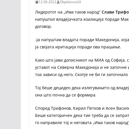
12.06.2022
Objektivno24
Лидеротот на „Има таков народ”
Слави Триф
напуштил владејачката коалиција поради Мак
договор.
-Ја напуштам владата поради Македонија, изја
ја својата иритација поради ова прашање.
Како што јави дописникот на МИА од Софија, 
уставот на Северна Македонија и не започне 
тоа зависи од него, Скопје не би ги започнало
Тој беше дециден дека излегувањето од владеј
она што почна да се формира.
Според Трифонов, Кирил Петков и Асен Василе
Беше категоричен дека тие треба да се запрат
го направиле тој и неговата „Има таков народ