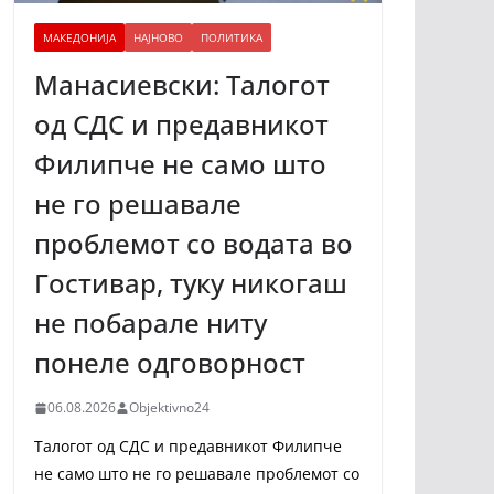
МАКЕДОНИЈА
НАЈНОВО
ПОЛИТИКА
Манасиевски: Талогот
од СДС и предавникот
Филипче не само што
не го решавале
проблемот со водата во
Гостивар, туку никогаш
не побарале ниту
понеле одговорност
06.08.2026
Objektivno24
Талогот од СДС и предавникот Филипче
не само што не го решавале проблемот со