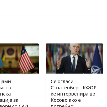
ајами
Се огласи
тигна
Столтенберг: КФОР
нска
ќе интервенира во
ација за
Косово ако е
вори со САД
потребно!