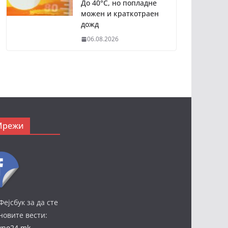
До 40°C, но попладне
можен и краткотраен
дожд
06.08.2026
Мрежи
Фејсбук за да сте
јновите вести:
ivno24.mk