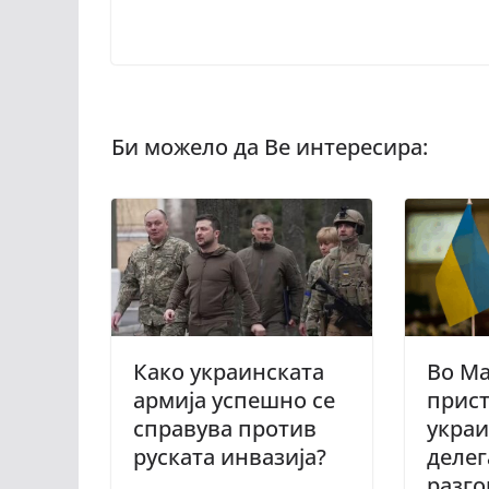
Како украинската
Во М
армија успешно се
прис
справува против
украи
руската инвазија?
делег
разго