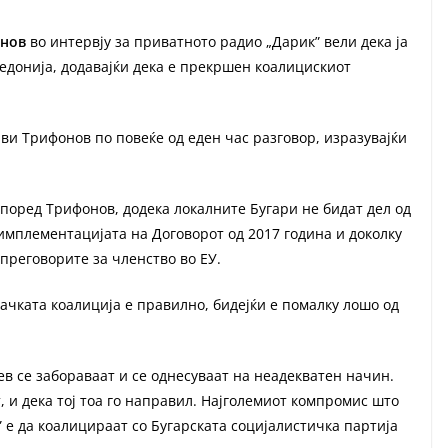
онов
во интервју за приватното радио „Дарик” вели дека ја
едонија, додавајќи дека е прекршен коалицискиот
ви Трифонов по повеќе од еден час разговор, изразувајќи
според Трифонов, додека локалните Бугари не бидат дел од
имплементацијата на Договорот од 2017 година и доколку
 преговорите за членство во ЕУ.
ачката коалиција е правилно, бидејќи е помалку лошо од
в се забораваат и се однесуваат на неадекватен начин.
, и дека тој тоа го направил. Најголемиот компромис што
” е да коалицираат со Бугарската социјалистичка партија