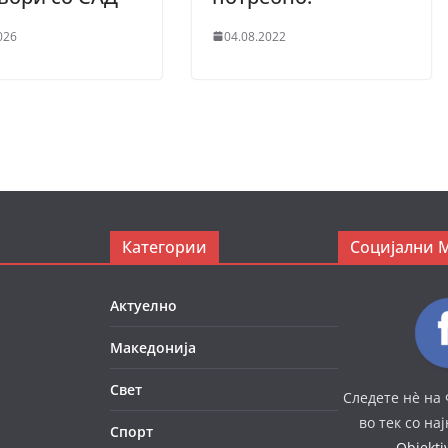
026
04.08.2022
Категории
Социјални 
Актуелно
Македонија
Свет
Следете нè на 
во тек со на
Спорт
Objekt