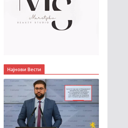
Најнови Вести