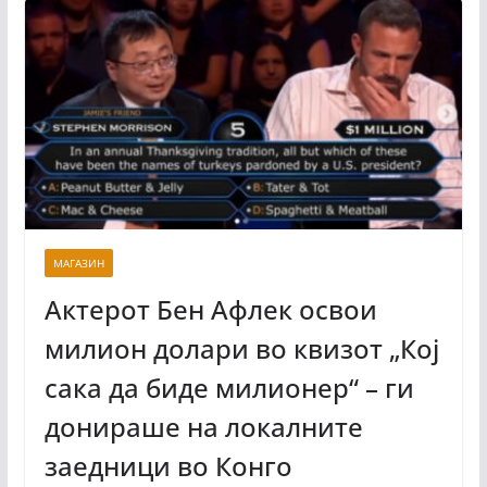
МАГАЗИН
Актерот Бен Афлек освои
милион долари во квизот „Кој
сака да биде милионер“ – ги
донираше на локалните
заедници во Конго