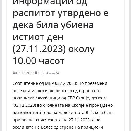
информации од
распитот утврдено е
дека била убиена
истиот ден
(27.11.2023) околу
10.00 часот
03.12.2023
Objektivno24
Соопштение од МВР 03.12.2023: По преземени
опсежни мерки и активности од страна на
полициски службеници од СВР Скопје, денеска
(03.12.2023) во околината на Скопје е пронајдено
безживотното тело на малолетната В.Ѓ., која беше
пријавена за исчезната на 27.11.2023, а во
околината на Велес од страна на полициски