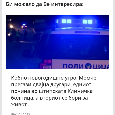
Кобно новогодишно утро: Момче
прегази двајца другари, едниот
почина во штипската Клиничка
болница, а вториот се бори за
живот
01.01.2023