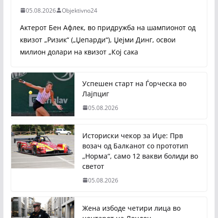
05.08.2026
Objektivno24
Актерот Бен Афлек, во придружба на шампионот од
квизот „Ризик“ („Џепарди“), Џејми Динг, освои
милион долари на квизот „Кој сака
Успешен старт на Ѓорческа во
Лајпциг
05.08.2026
Историски чекор за Иџе: Прв
возач од Балканот со прототип
„Норма“, само 12 вакви болиди во
светот
05.08.2026
Жена избоде четири лица во