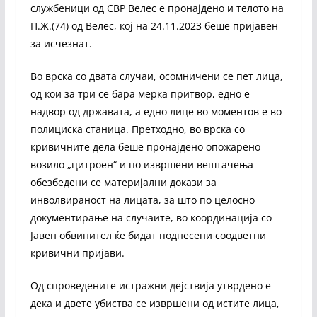
службеници од СВР Велес е пронајдено и телото на
П.Ж.(74) од Велес, кој на 24.11.2023 беше пријавен
за исчезнат.
Во врска со двата случаи, осомничени се пет лица,
од кои за три се бара мерка притвор, едно е
надвор од државата, а едно лице во моментов е во
полициска станица. Претходно, во врска со
кривичните дела беше пронајдено опожарено
возило „цитроен“ и по извршени вештачења
обезбедени се материјални докази за
инволвираност на лицата, за што по целосно
документирање на случаите, во координација со
Јавен обвинител ќе бидат поднесени соодветни
кривични пријави.
Од спроведените истражни дејствија утврдено е
дека и двете убиства се извршени од истите лица,