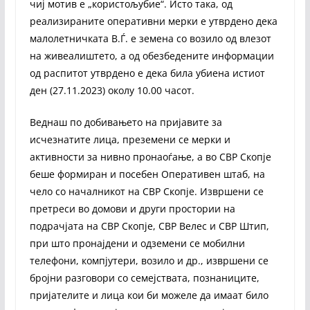
чиј мотив е „користољубие“. Исто така, од
реализираните оперативни мерки е утврдено дека
малолетничката В.Ѓ. е земена со возило од влезот
на живеалиштето, а од обезбедените информации
од распитот утврдено е дека била убиена истиот
ден (27.11.2023) околу 10.00 часот.
Веднаш по добивањето на пријавите за
исчезнатите лица, преземени се мерки и
активности за нивно пронаоѓање, а во СВР Скопје
беше формиран и посебен Оперативен штаб, на
чело со началникот на СВР Скопје. Извршени се
претреси во домови и други простории на
подрачјата на СВР Скопје, СВР Велес и СВР Штип,
при што пронајдени и одземени се мобилни
телефони, компјутери, возило и др., извршени се
бројни разговори со семејствата, познаниците,
пријателите и лица кои би можеле да имаат било