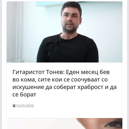
Гитаристот Тонев: Еден месец бев
во кома, сите кои се соочуваат со
искушение да соберат храброст и да
се борат
14.03.2026