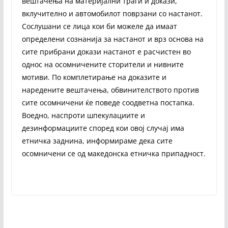
вештачења на материјални траги и докази,
вклучително и автомобилот поврзани со настанот.
Сослушани се лица кои би можеле да имаат
определени сознанија за настанот и врз основа на
сите прибрани докази настанот е расчистен во
однос на осомничените сторители и нивните
мотиви. По комплетирање на доказите и
наредените вештачења, обвинителството против
сите осомничени ќе поведе соодветна постапка.
Воедно, наспроти шпекулациите и
дезинформациите според кои овој случај има
етничка заднина, информираме дека сите
осомничени се од македонска етничка припадност.