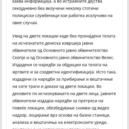
каква информација, а во истражните дејства
секојдневно беа вклучени неколку стотини
полициски службеници кои работеа исклучиво на
овие случаи.
Увид на двете локации каде беа пронајдени телата
на исчезнатите денеска извршија јавни
обвинители од Основното јавно обвинителство
Скопје и од Основното јавно обвинителство Велес.
Издадени се наредби за обдукции на телата на
жртвите и за соодветна идентификација. Исто така,
издадени се наредби за прибирање и вештачење
на сите траги и докази од двете локации. Во
деновите по исчезнувањето на двете лица, јавните
обвинители издадоа наредби за претреси на
повеќе локации, обезбедување снимки од видео
надзор, лоцирање врз основа на базни станици,
анализа и вештачења на електронските уреди,