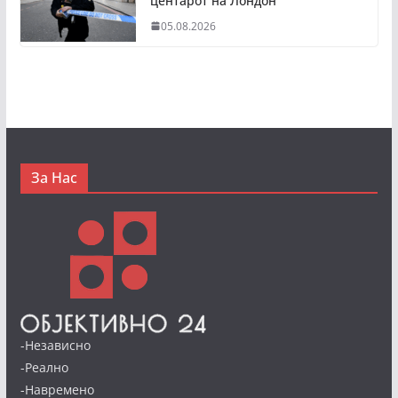
центарот на Лондон
05.08.2026
За Нас
-Независно
-Реално
-Навремено