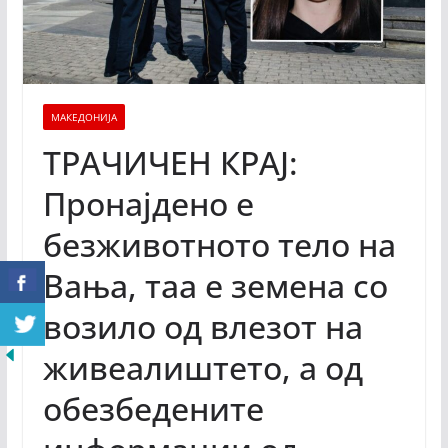
МАКЕДОНИЈА
ТРАЧИЧЕН КРАЈ:
Пронајдено е
безживотното тело на
Вања, таа е земена со
возило од влезот на
живеалиштето, а од
обезбедените