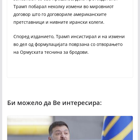
Трамп побарал неколку измени во мировниот
договор што го договориле американските
претставници и нивните ирански колеги.
Според изданието, Трамп инсистирал и на измени
во дел од формулацијата поврзана со отворањето
на Ормуската теснина за бродови.