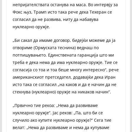
непријателствата останува на маса. Во интервју за
Фокс њуз, Трамп исто така рече дека Техеран се
согласил да не развива, ниту да набавува
нуклеарно оружје.
„Би сакал да имаме договор, бидејќи можеме да ја
отвориме (Ормуската теснина) веднаш по
потпишувањето. Единствената гаранција што ми
треба е дека нема да има нуклеарно оружје. Тие се
согласија со тоа и тоа беше многу интересно“, рече
американскиот претседател, додавајќи дека Иран
исто така се согласил „на каков и да е начин да не
стекнува (нуклеарно) оружје на никаков начин“.
„Првично тие рекоа: „Нема да развиваме
нуклеарно оружје“. Јас реков: „Па, што би се
случило ако купите нуклеарно оружје?“ Сега тие
велат: „Нема да развиваме и нема да купуваме