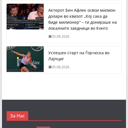
Актерот Бен Афлек освои милион
долари во квизот „Кој сака да
биде милионер“ – ги донираше на
локалните заедници во Конго
05.08.2026
Успешен старт на Ѓорческа во
Лајпциг
05.08.2026
За Нас