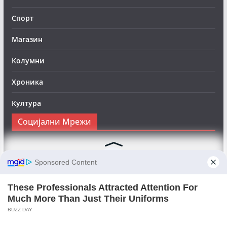
Спорт
Магазин
Колумни
Хроника
Култура
Социјални Мрежи
Следете нè на Фејсбук за да сте во тек со најновите
вести:
Objektivno24.mk