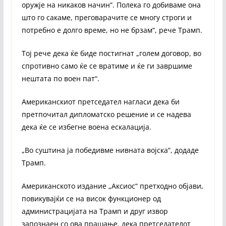
оружје на никаков начин“. Полека го добиваме она
што го сакаме, преговарачите се многу строги и
потребно е долго време, но не брзам“, рече Трамп.
Тој рече дека ќе биде постигнат „голем договор, во
спротивно само ќе се вратиме и ќе ги завршиме
нештата по воен пат“.
Американскиот претседател нагласи дека би
претпочитал дипломатско решение и се надева
дека ќе се избегне воена ескалација.
„Во суштина ја победивме нивната војска“, додаде
Трамп.
Американското издание „Аксиос“ претходно објави,
повикувајќи се на висок функционер од
администрацијата на Трамп и друг извор
запознаен со ова прашање, дека претседателот