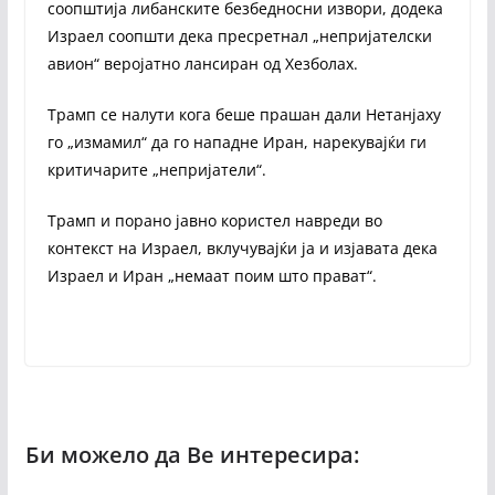
соопштија либанските безбедносни извори, додека
Израел соопшти дека пресретнал „непријателски
авион“ веројатно лансиран од Хезболах.
Трамп се налути кога беше прашан дали Нетанјаху
го „измамил“ да го нападне Иран, нарекувајќи ги
критичарите „непријатели“.
Трамп и порано јавно користел навреди во
контекст на Израел, вклучувајќи ја и изјавата дека
Израел и Иран „немаат поим што прават“.