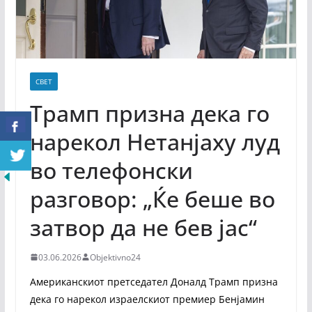
СВЕТ
Трамп призна дека го
нарекол Нетанјаху луд
во телефонски
разговор: „Ќе беше во
затвор да не бев јас“
03.06.2026
Objektivno24
Американскиот претседател Доналд Трамп призна
дека го нарекол израелскиот премиер Бенјамин