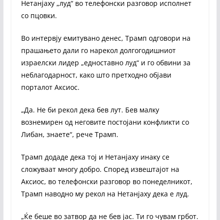
Нетанјаху „луд“ во телефонски разговор исполнет
со пцовки.
Во интервју емитувано денес, Трамп одговори на
прашањето дали го нарекол долгогодишниот
израелски лидер „едноставно луд“ и го обвини за
неблагодарност, како што претходно објави
порталот Аксиос.
„Да. Не би рекол дека бев лут. Бев малку
вознемирен од неговите постојани конфликти со
Либан, знаете“, рече Трамп.
Трамп додаде дека тој и Нетанјаху инаку се
сложуваат многу добро. Според извештајот на
Аксиос, во телефонски разговор во понеделникот,
Трамп наводно му рекол на Нетанјаху дека е луд.
„Ќе беше во затвор да не бев јас. Ти го чувам грбот.