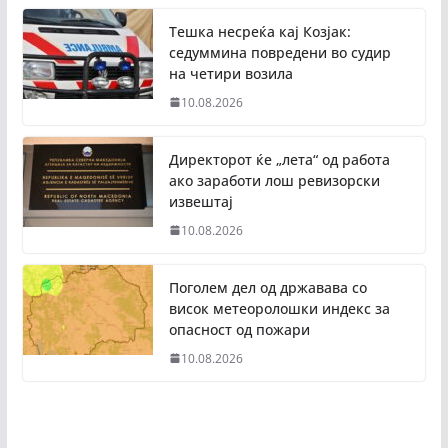
Тешка несреќа кај Козјак:
седуммина повредени во судир
на четири возила
10.08.2026
Директорот ќе „лета“ од работа
ако заработи лош ревизорски
извештај
10.08.2026
Поголем дел од државава со
висок метеоролошки индекс за
опасност од пожари
10.08.2026