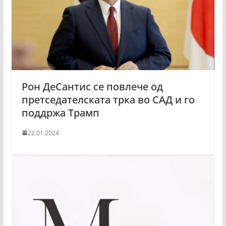
Рон ДеСантис се повлече од
претседателската трка во САД и го
поддржа Трамп
22.01.2024