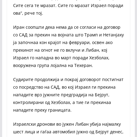
Сите сега те мразат. Сите го мразат Израел поради
ова“, рече тој.
Иран соопшти дека нема да се согласи на договор
со САД за прекин на војната што Трамп и Нетанјаху
ја започнаа кон крајот на февруари, освен ако
прекинот на огнот не го вклучи и Либан, кој
Израел го нападна во март поради Хезболах,
вооружена група лојална на Техеран.
Судирите продолжија и покрај договорот постигнат
со посредство на САД, во кој Израел ги прекина
нападите врз јужните предградија на Бејрут,
контролирани од Хезболах, а тие ги прекинаа
нападите преку границата.
Израелски дронови во јужен Либан убија најмалку
шест лица и гаѓаа автомобил јужно од Бејрут денес,