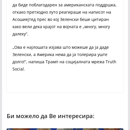
да биде поблагодарен за американската поддршка,
откако претходно луто реагираше на написот на
Асошиејтед прес во кој Зеленски беше цитиран
како вели дека крајот на војната е „многу, многу
далеку“.
„Ова е најлошата изјава што можеше да ја даде
Зеленски, а Америка нема да ја толерира уште
долго!“, напиша Трамп на социјалната мрежа Truth
Social.