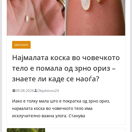
МАГАЗИН
Најмалата коска во човечкото
тело е помала од зрно ориз –
знаете ли каде се наоѓа?
09.08.2026
Objektivno24
Иако е толку мала што е пократка од зрно ориз,
најмалата коска во човечкото тело има
исклучително важна улога. Станува