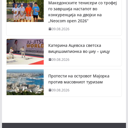
Македонските тенисери со трофеј
го завршија настапот во
конкуренција на двојки на
„Neocom open 2026“
09.08.2026
Катерина Ацевска светска
вицешампионка во џиу – џицу
09.08.2026
Протести на островот Мајорка
против масовниот туризам
09.08.2026