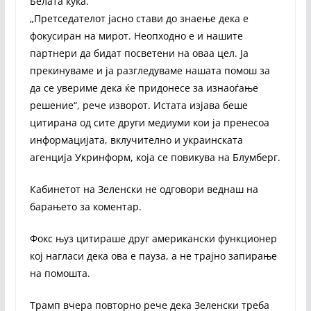
Белата куќа.
„Претседателот јасно стави до знаење дека е
фокусиран на мирот. Неопходно е и нашите
партнери да бидат посветени на оваа цел. Ја
прекинуваме и ја разгледуваме нашата помош за
да се увериме дека ќе придонесе за изнаоѓање
решение“, рече изворот. Истата изјава беше
цитирана од сите други медиуми кои ја пренесоа
информацијата, вклучително и украинската
агенција Укринформ, која се повикува на Блумберг.
Кабинетот на Зеленски не одговори веднаш на
барањето за коментар.
Фокс њуз цитираше друг американски функционер
кој нагласи дека ова е пауза, а не трајно запирање
на помошта.
Трамп вчера повторно рече дека Зеленски треба