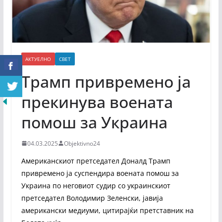
АКТУЕЛНО
СВЕТ
Трамп привремено ја
прекинува воената
помош за Украина
04.03.2025
Objektivno24
Американскиот претседател Доналд Трамп
привремено ја суспендира воената помош за
Украина по неговиот судир со украинскиот
претседател Володимир Зеленски, јавија
американски медиуми, цитирајќи претставник на