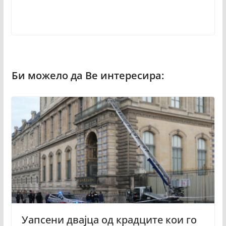
Уапсени двајца од крадците кои го