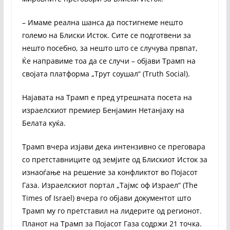
– Имаме реална шанса да постигнеме нешто
големо на Блиски Исток. Сите се подготвени за
нешто посебно, за нешто што се случува првпат,
Ќе направиме тоа да се случи – објави Трамп на
својата платформа „Трут соушал“ (Truth Social).
Најавата на Трамп е пред утрешната посета на
израелскиот премиер Бенјамин Нетанјаху на
Белата куќа.
Трамп вчера изјави дека интензивно се преговара
со претставниците од земјите од Блискиот Исток за
изнаоѓање на решение за конфликтот во Појасот
Газа. Израелскиот портал „Тајмс оф Израел“ (The
Times of Israel) вчера го објави документот што
Трамп му го претставил на лидерите од регионот.
Планот на Трамп за Појасот Газа содржи 21 точка.