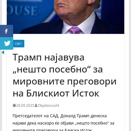
СВЕТ
Трамп најавува
„нешто посебно“ за
мировните преговори
на Блискиот Исток
28.09.2025
Objektivno24
Претседателот на САД, Доналд Трамп денеска
најави дека наскоро ќе објави „нешто посебно“ за
мировните преговори за Блиски Исток.