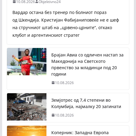
10.08.2026
Objektivno24
Вардар остана без тренер по болниот пораз
од Шкендија. Кристијан Фабијаниповеќе не е шеф
на стручниот штаб на „црвено-црните“, откако
клубот и аргентинскиот стратег
Брајан Авиа со одличен настап за
Македонија на Светското
првенство за младинци под 20
години
10.08.2026
Земјотрес од 7,4 степени во
Колумбија, најмалку 20 загинати
10.08.2026
Коперник: Западна Европа