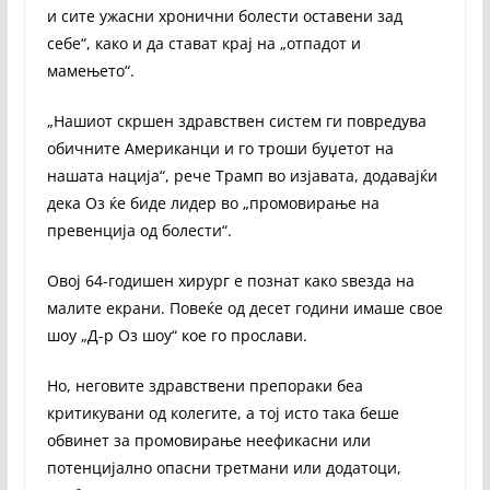
и сите ужасни хронични болести оставени зад
себе“, како и да стават крај на „отпадот и
мамењето“.
„Нашиот скршен здравствен систем ги повредува
обичните Американци и го троши буџетот на
нашата нација“, рече Трамп во изјавата, додавајќи
дека Оз ќе биде лидер во „промовирање на
превенција од болести“.
Овој 64-годишен хирург е познат како ѕвезда на
малите екрани. Повеќе од десет години имаше свое
шоу „Д-р Оз шоу“ кое го прослави.
Но, неговите здравствени препораки беа
критикувани од колегите, а тој исто така беше
обвинет за промовирање неефикасни или
потенцијално опасни третмани или додатоци,