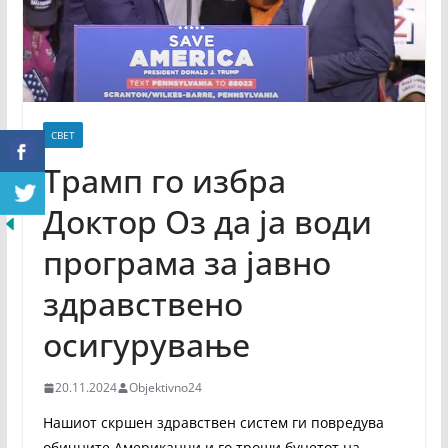
СВЕТ
Трамп го избра
Доктор Оз да ја води
програма за јавно
здравствено
осигурување
20.11.2024
Objektivno24
Нашиот скршен здравствен систем ги повредува
обичните Американци и го троши буџетот на