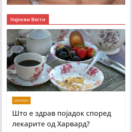
Најнови Вести
МАГАЗИН
Што е здрав појадок според
лекарите од Харвард?