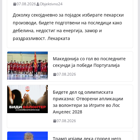
07.08.2026
Objektivno24
Доколку секојдневно за појадок избирате пекарски
производи, бидете подготвени на последици како
дебелина, недостиг на енергија, замор и
раздразливост. Лекарката
Македонија со гол во последните
секунди ја победи Португалија
07.08.2026
Бидете дел од олимписката
приказна: Отворени апликации
за волонтери за Игрите во Лос
Анџелес 2028
07.08.2026
Трамп изјави дека според него