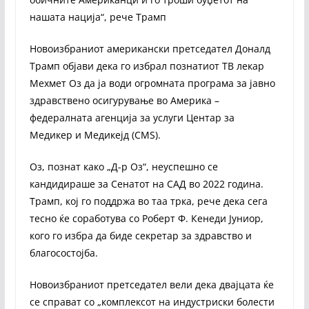
нашата нација“, рече Трамп
Новоизбраниот американски претседател Доналд
Трамп објави дека го избрал познатиот ТВ лекар
Мехмет Оз да ја води огромната програма за јавно
здравствено осигурување во Америка –
федералната агенција за услуги Центар за
Медикер и Медикејд (CMS).
Оз, познат како „Д-р Оз“, неуспешно се
кандидираше за Сенатот на САД во 2022 година.
Трамп, кој го поддржа во таа трка, рече дека сега
тесно ќе соработува со Роберт Ф. Кенеди Јуниор,
кого го избра да биде секретар за здравство и
благосостојба.
Новоизбраниот претседател вели дека двајцата ќе
се справат со „комплексот на индустриски болести