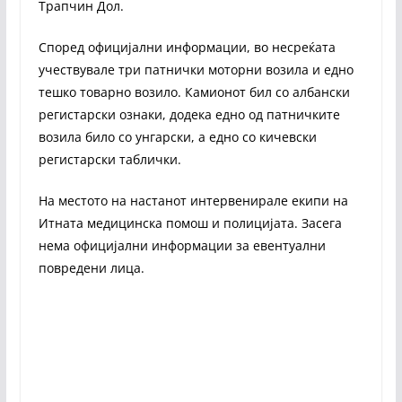
Трапчин Дол.
Според официјални информации, во несреќата
учествувале три патнички моторни возила и едно
тешко товарно возило. Камионот бил со албански
регистарски ознаки, додека едно од патничките
возила било со унгарски, а едно со кичевски
регистарски таблички.
На местото на настанот интервенирале екипи на
Итната медицинска помош и полицијата. Засега
нема официјални информации за евентуални
повредени лица.