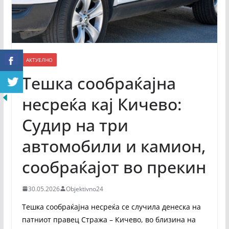
АКТУЕЛНО
Тешка сообраќајна
несреќа кај Кичево:
Судир на три
автомобили и камион,
сообраќајот во прекин
30.05.2026
Objektivno24
Тешка сообраќајна несреќа се случила денеска на
патниот правец Стража – Кичево, во близина на