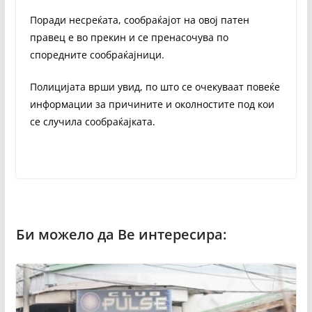
Поради несреќата, сообраќајот на овој патен
правец е во прекин и се пренасочува по
споредните сообраќајници.
Полицијата врши увид, по што се очекуваат повеќе
информации за причините и околностите под кои
се случила сообраќајката.