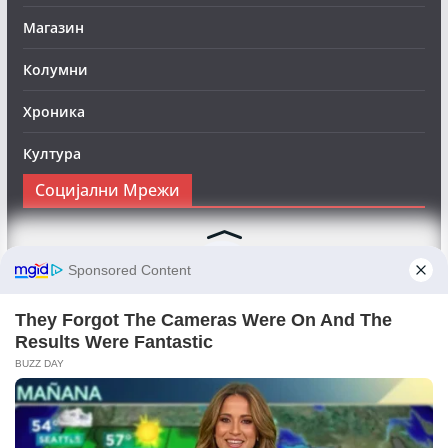
Магазин
Колумни
Хроника
Култура
Социјални Мрежи
Следете нè на Фејсбук за да сте во тек со најновите
вести:
Objektivno24.mk