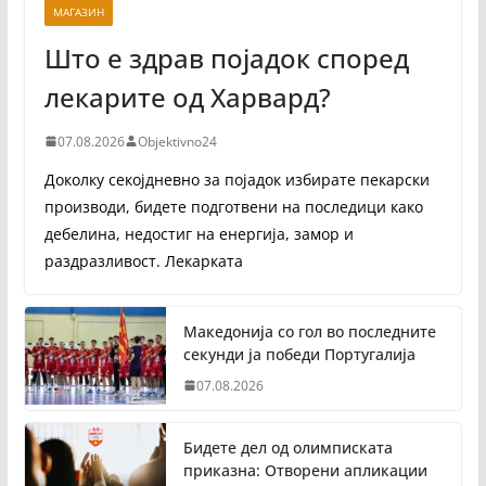
МАГАЗИН
Што е здрав појадок според
лекарите од Харвард?
07.08.2026
Objektivno24
Доколку секојдневно за појадок избирате пекарски
производи, бидете подготвени на последици како
дебелина, недостиг на енергија, замор и
раздразливост. Лекарката
Македонија со гол во последните
секунди ја победи Португалија
07.08.2026
Бидете дел од олимписката
приказна: Отворени апликации