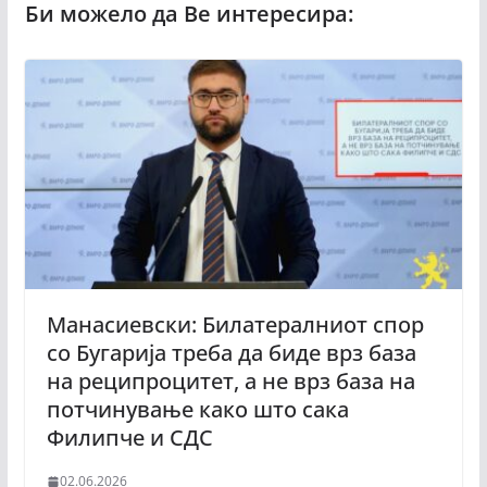
Манасиевски: Билатералниот спор
со Бугарија треба да биде врз база
на реципроцитет, а не врз база на
потчинување како што сака
Филипче и СДС
02.06.2026