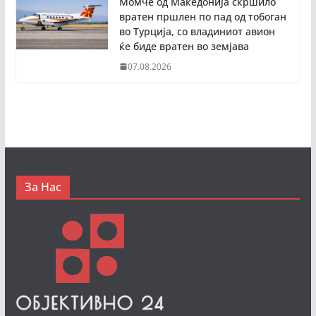
Момче од Македонија скршило
вратен пршлен по пад од тобоган
во Турција, со владиниот авион
ќе биде вратен во земјава
07.08.2026
За Нас