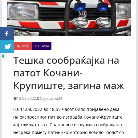
НАЈНОВО
ХРОНИКА
Тешка сообраќајка на
патот Кочани-
Крупиште, загина маж
12.08.2022
Objektivno24
На 11.08.2022 во 18.55 часот било пријавено дека
на експресниот пат во изградба Кочани-Крупиште
кај клучката за с.Спанчево се случила сообраќајна
несреќа помеѓу патничко моторно возило “поло“ со