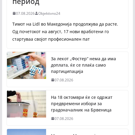
период
07.08.2026
Objektivno24
Тимот на Lidl во Македонија продолжува да расте.
Од почетокот на август, 17 нови вработени го
стартуваа својот професионален пат
За лекот „Фостер“ нема да има
доплата, ќе се плаќа само
партиципација
07.08.2026
На 18 октомври ќе се одржат
предвремени избори за
градоначалник на Брвеница
07.08.2026