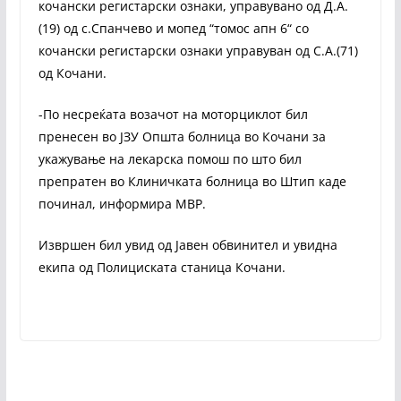
кочански регистарски ознаки, управувано од Д.А.
(19) од с.Спанчево и мопед “томос апн 6“ со
кочански регистарски ознаки управуван од С.А.(71)
од Кочани.
-По несреќата возачот на моторциклот бил
пренесен во ЈЗУ Општа болница во Кочани за
укажување на лекарска помош по што бил
препратен во Клиничката болница во Штип каде
починал, информира МВР.
Извршен бил увид од Јавен обвинител и увидна
екипа од Полициската станица Кочани.