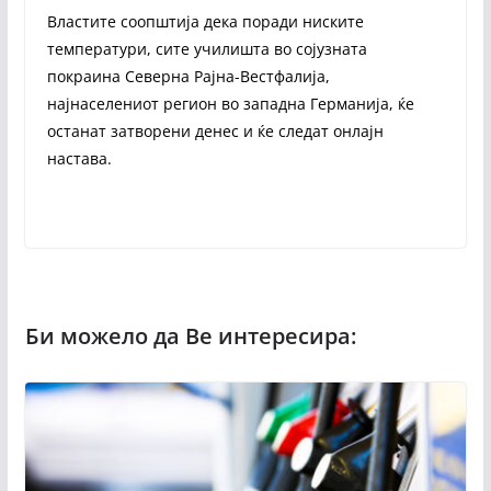
Властите соопштија дека поради ниските
температури, сите училишта во сојузната
покраина Северна Рајна-Вестфалија,
најнаселениот регион во западна Германија, ќе
останат затворени денес и ќе следат онлајн
настава.