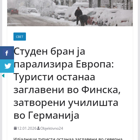
СВЕТ
Студен бран ја
парализира Европа:
Туристи останаа
заглавени во Финска,
затворени училишта
во Германија
12.01.2026
Objektivno24
Илјадници туристи останаа заглавени во северна