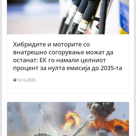
Хибридите и моторите со
внатрешно согорување можат да
останат: ЕК го намали целниот
процент за нулта емисија до 2035-та
16.12.2025