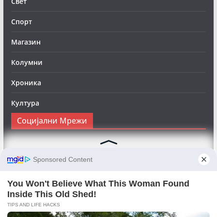
Свет
Спорт
Магазин
Колумни
Хроника
Култура
Социјални Мрежи
Следете нè на Фејсбук за да сте во тек со најновите
вести:
Objektivno24.mk