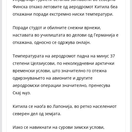
Финска откако летовите од аеродромот Китила беа
откажани поради екстремно ниски температури.
Поради студот и обилните снежни врнежи,
наставата во училиштата во делови од Германија е
откажана, односно се одржува онлајн.
Температурата на аеродромот падна на минус 37
степени Целзиусови, по неколкудневни арктички
временски услови, што значително го отежна
одмрзнувањето на авионите и другите
аеродромски операции значително, пренесува
Скај њуз.
Китила се наоѓа во Лапонија, во ретко населениот
северен дел од земјата.
Иако се навикнати на сурови зимски услови,