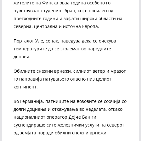
жителите на Финска оваа година особено го
чувствуваат студениот бран, кој е посилен од
претходните години и зафати широки области на
северна, централна и источна Европа.
Порталот Уле, сепак, наведува дека се очекува
температурите да се зголемат во наредните
денови.
Обилните снежни врнежи, силниот ветер и мразот
го направија патувањето опасно низ целиот
континент.
Во Германија, патниците на возовите се соочија со
долги доцнења и откажувања во неделата, откако
националниот оператор Дојче Бан ги
суспендираше сите железнички услуги на северот
од земјата поради обилни снежни врнежи.