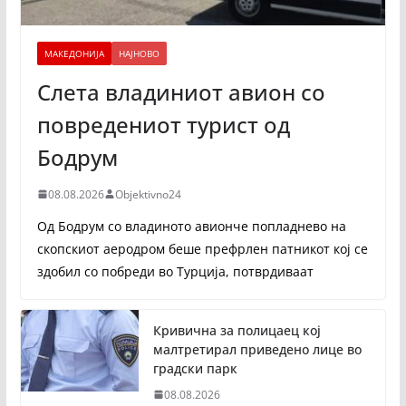
МАКЕДОНИЈА
НАЈНОВО
Слета владиниот авион со
повредениот турист од
Бодрум
08.08.2026
Objektivno24
Од Бодрум со владиното авионче попладнево на
скопскиот аеродром беше префрлен патникот кој се
здобил со побреди во Турција, потврдиваат
Кривична за полицаец кој
малтретирал приведено лице во
градски парк
08.08.2026