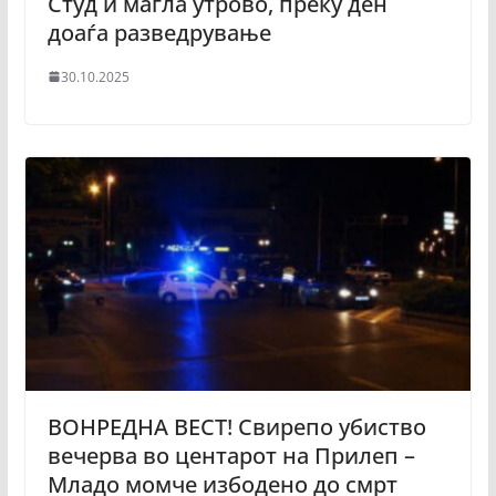
Студ и магла утрово, преку ден
доаѓа разведрување
30.10.2025
ВОНРЕДНА ВЕСТ! Свирепо убиство
вечерва во центарот на Прилеп –
Младо момче избодено до смрт