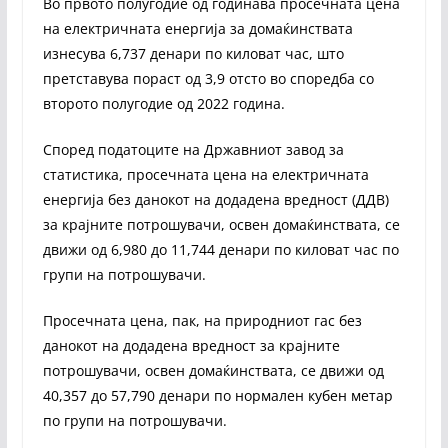
Во првото полугодие од годинава просечната цена
на електричната енергија за домаќинствата
изнесува 6,737 денари по киловат час, што
претставува пораст од 3,9 отсто во споредба со
второто полугодие од 2022 година.
Според податоците на Државниот завод за
статистика, просечната цена на електричната
енергија без данокот на додадена вредност (ДДВ)
за крајните потрошувачи, освен домаќинствата, се
движи од 6,980 до 11,744 денари по киловат час по
групи на потрошувачи.
Просечната цена, пак, на природниот гас без
данокот на додадена вредност за крајните
потрошувачи, освен домаќинствата, се движи од
40,357 до 57,790 денари по нормален кубен метар
по групи на потрошувачи.