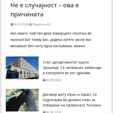
Не е случајност – ова е
причината
06.08.2026
Objektivno24
Ако имате чувство дека комарците секогаш ве
пронаоѓаат токму вас, додека луѓето околу вас
минуваат без ниту едно каснување, можно
Стејт департментот крати
трошоци: Се затвораат амбасади
и конзулати во пет држави
06.08.2026
Договор меѓу Иран и Оман: Се
подготвува 60-дневен план за
отворање на Ормуската Теснина
06.08.2026