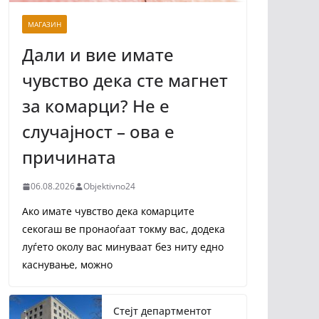
МАГАЗИН
Дали и вие имате
чувство дека сте магнет
за комарци? Не е
случајност – ова е
причината
06.08.2026
Objektivno24
Ако имате чувство дека комарците
секогаш ве пронаоѓаат токму вас, додека
луѓето околу вас минуваат без ниту едно
каснување, можно
Стејт департментот