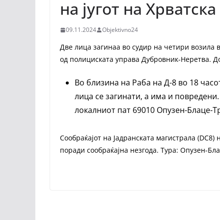
на југот на Хрватска
09.11.2024
Objektivno24
Две лица загинаа во судир на четири возила в
од полициската управа Дубровник-Неретва. До
Во близина на Раба на Д-8 во 18 часо
лица се загинати, а има и повредени.
локалниот пат 69010 Опузен-Блаце-Т
Сообраќајот на Јадранската магистрала (DC8) 
поради сообраќајна незгода. Тура: Опузен-Бла