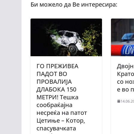
ГО ПРЕЖИВЕА
Двојн
ПАДОТ ВО
Крат
ПРОВАЛИЈА
со но
ДЛАБОКА 150
е во 
МЕТРИ! Тешка
14.06.2
сообраќајна
несреќа на патот
Цетиње – Котор,
спасувачката