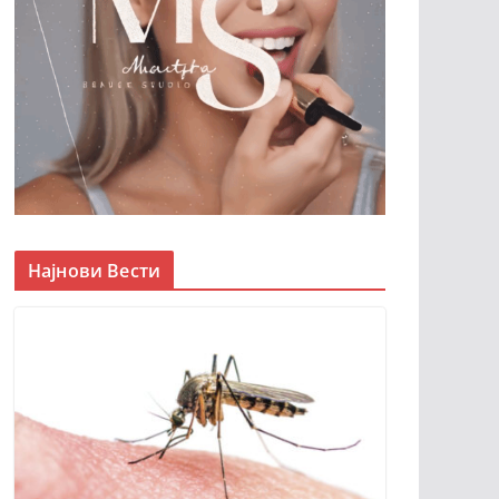
Најнови Вести