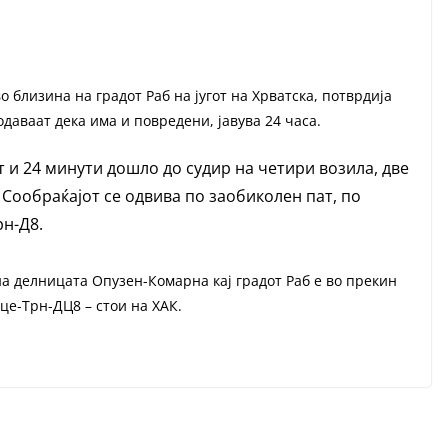
о близина на градот Раб на југот на Хрватска, потврдија
даваат дека има и повредени, јавува 24 часа.
т и 24 минути дошло до судир на четири возила, две
 Сообраќајот се одвива по заобиколен пат, по
рн-Д8.
на делницата Опузен-Комарна кај градот Раб е во прекин
це-Трн-ДЦ8 – стои на ХАК.