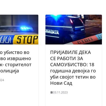
о убиство во
ПРИЈАВИЛЕ ДЕКА
ово извршено
СЕ РАБОТИ ЗА
ж- сторителот
САМОУБИСТВО: 18
полиција
годишна девојка го
уби својот тетин во
024
Нови Сад
03.11.2023