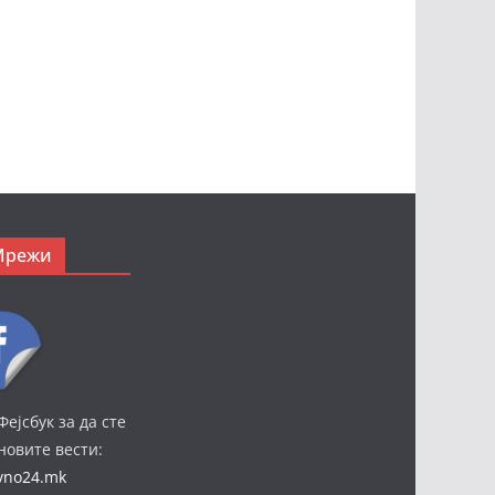
Мрежи
Фејсбук за да сте
јновите вести:
ivno24.mk