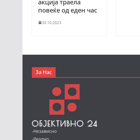
акција траела
повеќе од еден час
30.10.2023
За Нас
-Независно
-Реално