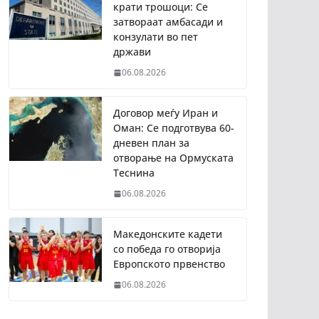
крати трошоци: Се
затвораат амбасади и
конзулати во пет
држави
06.08.2026
Договор меѓу Иран и
Оман: Се подготвува 60-
дневен план за
отворање на Ормуската
Теснина
06.08.2026
Македонските кадети
со победа го отворија
Европското првенство
06.08.2026