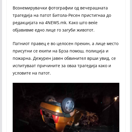
Вознемирувачки фотографии од вечерашната
трагедија на патот Битола-Ресен пристигнаа до
редакцијата на 4NEWS.mk. Како што веќе
објавивме едно лице го загуби животот.
Патниот правец е во целосен прекин, а лице место
присутни се екипи на Брза помош, полиција и
пожарна. Дежурен јавен обвинител врши увид, се
испитуваат причините за оваа трагедија како и
условите на патот.