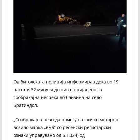
Од битолската полиција информираа дека во 19
часот и 32 минути до нив е пријавено за
сообраќајна несреќа во близина на село
Братиндол.
„Сообраќајна незгода помеѓу патничко моторно
возило марка „вмв” со ресенски регистарски
ознаки управувано од Б.Н.(24) од