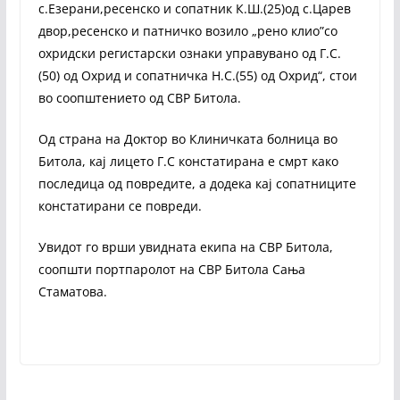
с.Езерани,ресенско и сопатник К.Ш.(25)од с.Царев
двор,ресенско и патничко возило „рено клио”со
охридски регистарски ознаки управувано од Г.С.
(50) од Охрид и сопатничка Н.С.(55) од Охрид“, стои
во соопштението од СВР Битола.
Од страна на Доктор во Клиничката болница во
Битола, кај лицето Г.С констатирана е смрт како
последица од повредите, а додека кај сопатниците
констатирани се повреди.
Увидот го врши увидната екипа на СВР Битола,
соопшти портпаролот на СВР Битола Сања
Стаматова.