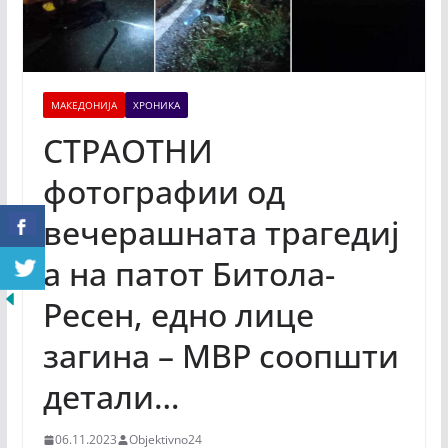
МАКЕДОНИЈА
ХРОНИКА
СТРАОТНИ
фотографии од
вечерашната трагедиј
а на патот Битола-
Ресен, едно лице
загина – МВР соопшти
детали…
06.11.2023
Objektivno24