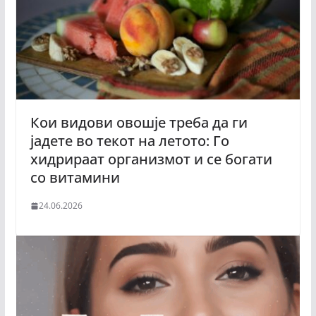
Кои видови овошје треба да ги
јадете во текот на летото: Го
хидрираат организмот и се богати
со витамини
24.06.2026