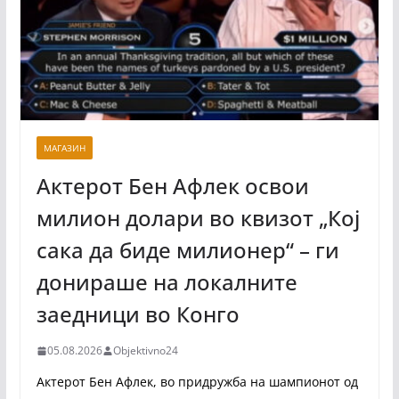
МАГАЗИН
Актерот Бен Афлек освои
милион долари во квизот „Кој
сака да биде милионер“ – ги
донираше на локалните
заедници во Конго
05.08.2026
Objektivno24
Актерот Бен Афлек, во придружба на шампионот од