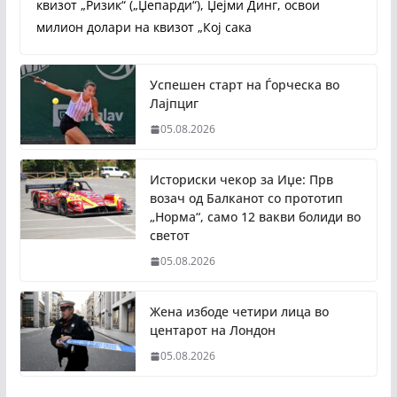
квизот „Ризик“ („Џепарди“), Џејми Динг, освои
милион долари на квизот „Кој сака
Успешен старт на Ѓорческа во
Лајпциг
05.08.2026
Историски чекор за Иџе: Прв
возач од Балканот со прототип
„Норма“, само 12 вакви болиди во
светот
05.08.2026
Жена избоде четири лица во
центарот на Лондон
05.08.2026