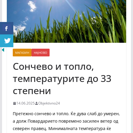
МАГАЗИН
НАЈНОВО
Сончево и топло,
температурите до 33
степени
14.06.2025
Objektivno24
Претежно сончево и топло. Ќе дува слаб до умерен,
а долж Повардарието повремено засилен ветер од
северен правец. Минималната температура ќе