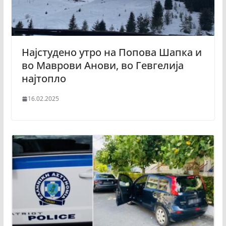
Најстудено утро на Попова Шапка и
во Маврови Анови, во Гевгелија
најтопло
16.02.2025