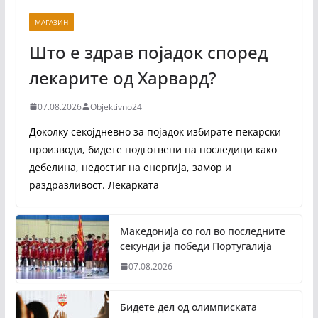
МАГАЗИН
Што е здрав појадок според
лекарите од Харвард?
07.08.2026
Objektivno24
Доколку секојдневно за појадок избирате пекарски
производи, бидете подготвени на последици како
дебелина, недостиг на енергија, замор и
раздразливост. Лекарката
Македонија со гол во последните
секунди ја победи Португалија
07.08.2026
Бидете дел од олимписката