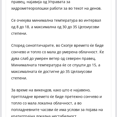
правец, најавија од Управата за
хидрометеоролошки работи за во текот на денов.
Се очекува минимална температура во интервал
од 8 до 18, а максимална од 30 до 35 Целзиусови
степени.
Според синоптичарите, во Скопје времето ќе биде
сончево и топло со мала до умерена облачност. Ќе
дува слаб до умерен ветер од северен правец.
Минималната температура ќе се спушти до 15, а
максималната ќе достигне до 35 Целзиусови
степени.
За време на викендов, како што е најавено,
претпладне времето ќе биде претежно сончево и
топло со мала локална облачност, а во
попладневните часови ќе има услови за појава на
краткотрајна локална нестабилност.