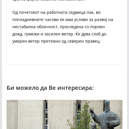
Од почетокот на работната седмица пак, во
попладневните часови ќе има услови за развој на
нестабилна облачност, проследена со пороен
дожд, грмежи и засилен ветер. Ќе дува слаб до
умерен ветер претежно од северен правец.