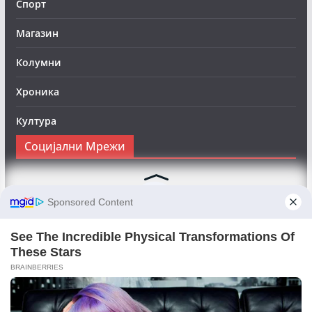
Спорт
Магазин
Колумни
Хроника
Култура
Социјални Мрежи
Следете нè на Фејсбук за да сте во тек со најновите
вести:
Objektivno24.mk