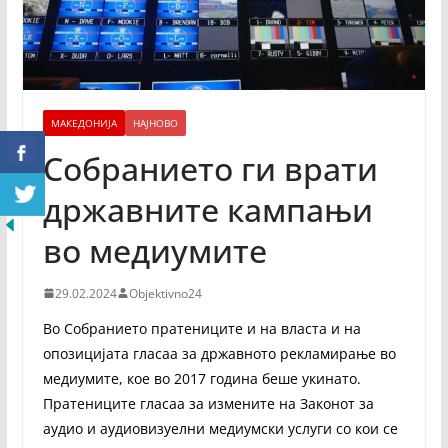
МАКЕДОНИЈА
НАЈНОВО
Собранието ги врати
државните кампањи
во медиумите
29.02.2024
Objektivno24
Во Собранието пратениците и на власта и на
опозицијата гласаа за државното рекламирање во
медиумите, кое во 2017 година беше укинато.
Пратениците гласаа за измените на Законот за
аудио и аудиовизуелни медиумски услуги со кои се