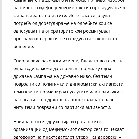
на нивното идејно решение како и спроведување и
финансирање на истите. Исто така се јавува
потреба од дорегулирање на одребите кои се
однесуваат на операторите кои реемитуваат
програмски сервиси, се наведува во законското
решение.
Според овие законски измени, Владата во текот на
една година може да спроведе најмалку една
државна кампања на државно ниво, без теми
поврзани со политички и дипломатски активности,
теми кои ги промовираат услугите или политиките
на органите на државната или локалната власт,
ниту теми поврзани со партиски активности.
Новинарските здруженија и граѓанските
организации од медиумскиот сектор сега го чекаат
одговорот на престедателот Стево Пендаровски –