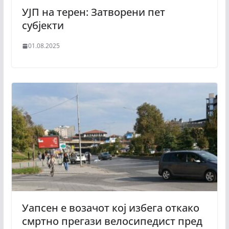
УЈП на терен: Затворени пет
субјекти
01.08.2025
Уапсен е возачот кој избега откако
смртно прегази велосипедист пред