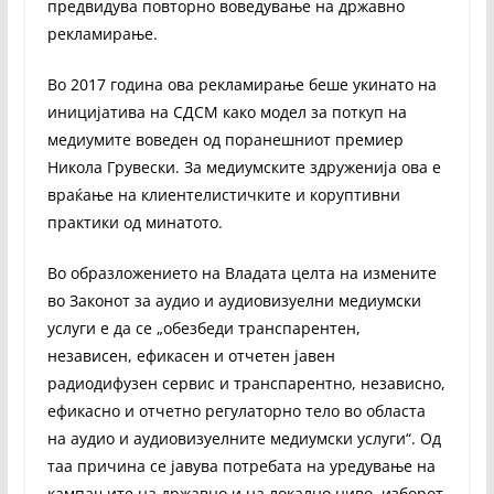
предвидува повторно воведување на државно
рекламирање.
Во 2017 година ова рекламирање беше укинато на
иницијатива на СДСМ како модел за поткуп на
медиумите воведен од поранешниот премиер
Никола Грувески. За медиумските здруженија ова е
враќање на клиентелистичките и коруптивни
практики од минатото.
Во образложението на Владата целта на измените
во Законот за аудио и аудиовизуелни медиумски
услуги е да се „обезбеди транспарентен,
независен, ефикасен и отчетен јавен
радиодифузен сервис и транспарентно, независно,
ефикасно и отчетно регулаторно тело во областа
на аудио и аудиовизуелните медиумски услуги“. Од
таа причина се јавува потребата на уредување на
кампањите на државно и на локално ниво, изборот