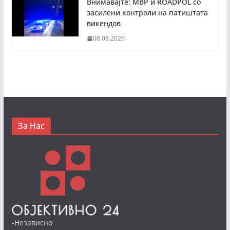
Внимавајте: МВР и ROADPOL со
засилени контроли на патиштата
викендов
08.08.2026
За Нас
-Независно