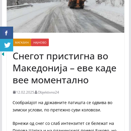
МАГАЗИН
НАЈНОВО
Снегот пристигна во
Македонија – еве каде
вее моментално
12.02.2025
Objektivno24
Сообраќајот на државните патишта се одвива во
зимски услови, по претежно суви коловози.
Врнежи од снег со слаб интензитет се бележат на
Попова Шапка и на планинскиот превој Буково, но