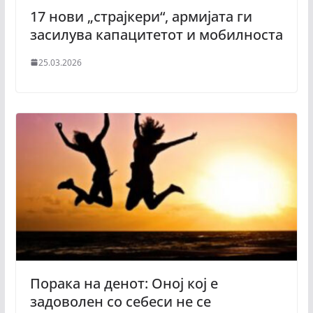
17 нови „страјкери“, армијата ги
засилува капацитетот и мобилноста
25.03.2026
Порака на денот: Оној кој е
задоволен со себеси не се