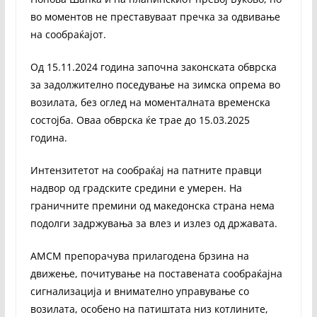
во моментов не преставуваат пречка за одвивање
на сообраќајот.
Од 15.11.2024 година започна законската обврска
за задолжително поседување на зимска опрема во
возилата, без оглед на моменталната временска
состојба. Оваа обврска ќе трае до 15.03.2025
година.
Интензитетот на сообраќај на патните правци
надвор од градските средини е умерен. На
граничните премини од македонска страна нема
подолги задржувања за влез и излез од државата.
АМСМ препорачува прилагодена брзина на
движење, почитување на поставената сообраќајна
сигнализација и внимателно управување со
возилата, особено на патиштата низ котлините,