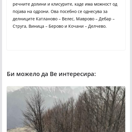
речните долини и клисурите, каде има можност од
појава на одрони. Ова посебно се однесува за
делниците Катланово – Велес, Маврово – Дебар –
Струга, Виница – Берово и Кочани – Делчево.