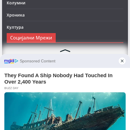
Колумни
Хроника
Култура
Социјални Мрежи
Следете нè на Фејсбук за да сте во тек со најновите
вести:
Objektivno24.mk