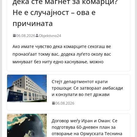
дека сте магнет за комарци?
Не е случајност – ова е
причината
06.08.2026
Objektivno24
Ако имате чувство дека комарците секогаш ве
пронаоѓаат токму вас, додека луѓето околу вас
минуваат без ниту едно каснување, можно
Стејт департментот крати
трошоци: Се затвораат амбасади
и конзулати во пет држави
06.08.2026
Договор меѓу Иран и Оман: Се
подготвува 60-дневен план за
отворање на Ормуската Теснина