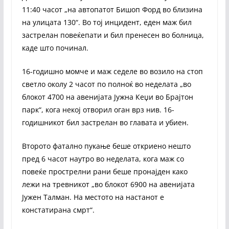
11:40 часот „на автопатот Бишоп Форд во близина
на улицата 130“. Во тој инцидент, еден маж бил
застрелан повеќепати и бил пренесен во болница,
каде што починал.
16-годишно момче и маж седеле во возило на стоп
светло околу 2 часот по полноќ во неделата „во
блокот 4700 на авенијата Јужна Кеџи во Брајтон
парк“, кога некој отворил оган врз нив. 16-
годишникот бил застрелан во главата и убиен.
Второто фатално пукање беше откриено нешто
пред 6 часот наутро во неделата, кога маж со
повеќе прострелни рани беше пронајден како
лежи на тревникот „во блокот 6900 на авенијата
Јужен Талман. На местото на настанот е
констатирана смрт“.