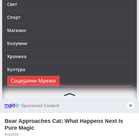
Свет
Спорт
Магазин
Колумни
Хроника
Култура
Социјални Мрежи
Следете нè на Фејсбук за да сте во тек со најновите
вести:
Objektivno24.mk