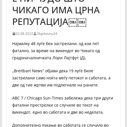
ЧИКАГО ИМА ЦРНА
РЕПУТАЦИЈА￼￼
02.08.2022
Objektivno24
Најмалку 48 луѓе беа застрелани, од кои пет
фатално, за време на викендот во Чикаго од
градоначалничката Лори Лајтфут (Д).
„Breitbart News“ објави дека 19 луѓе биле
застрелани само ноќта меѓу петокот и саботата, а
две од тие жртви им подлегнале на раните.
ABC 7 / Chicago Sun-Times забележа дека три други
фатални престрелки се случиле во текот на
викендот, едно во саботата и две во неделата.
Дополнително пукање во саботата се случило во