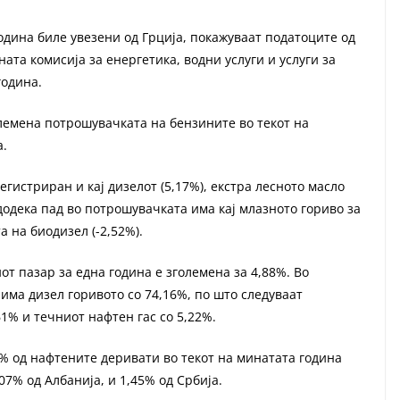
дина биле увезени од Грција, покажуваат податоците од
ата комисија за енергетика, водни услуги и услуги за
година.
олемена потрошувачката на бензините во текот на
а.
егистриран и кај дизелот (5,17%), екстра лесното масло
, додека пад во потрошувачката има кај млазното гориво за
та на биодизел (-2,52%).
 пазар за една година е зголемена за 4,88%. Во
има дизел горивото со 74,16%, по што следуваат
61% и течниот нафтен гас со 5,22%.
7% од нафтените деривати во текот на минатата година
,07% од Албанија, и 1,45% од Србија.