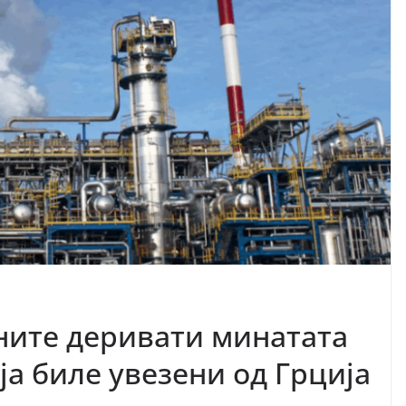
ните деривати минатата
а биле увезени од Грција