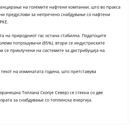
ценцирање на големите нафтени компании, што во пракса
ени предуслови за непречено снабдување со нафтени
РКЕ.
та на природниот гас остана стабилна. Податоците
големи потрошувачи (85%), втори се индустриските
и се приклучени на системите за дистрибуција на
 текот на изминатата година, што претставува
ранешна Топлана Скопје Север) се стекна со две
тората за снабдување со топлинска енергија.