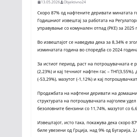
13.05.2026
Objektivno24
Скоро 87% од нафтените деривати минатата го
Годишниот извештај за работата на Регулаторн
управување со комунален отпад (РКЕ) за 2025 
Во извештајот се наведува дека за 8,34% е зг
изминатата година во споредба со 2024 годин
За истиот период, раст на потрошувачката е р
(2,23%) и кај течниот нафтен гас – ТНГ(3,55%)
(-53,29%), мазутот (-1,12%) и кај потрошувачка
Продажбата на нафтени деривати на домашниот
структурата на потрошувачката најголем удел 
безоловните бензини со 11,74%, мазутот со 6,
Извештајот, исто така, покажува дека скоро 8
биле увезени од Грција, над 9% од Бугарија, 2