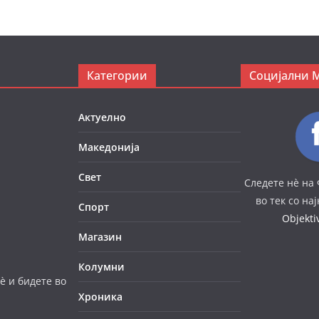
Категории
Социјални 
Актуелно
Македонија
Свет
Следете нè на 
во тек со на
Спорт
Objekt
Магазин
Колумни
è и бидете во
Хроника