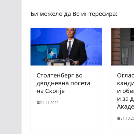
Столтенберг во
Оглас
дводневна посета
канди
на Скопје
и обв
и за 
21.11.2023
Акаде
31.10.2