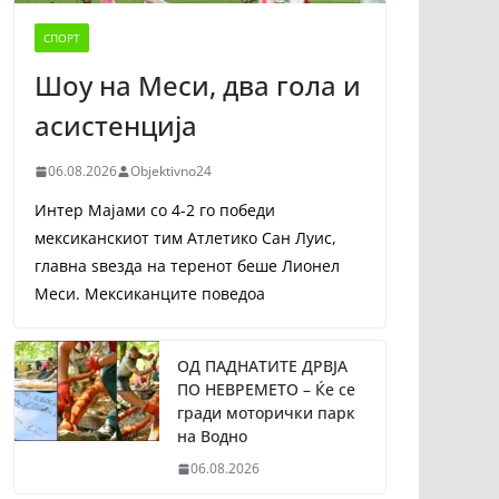
СПОРТ
Шоу на Меси, два гола и
асистенција
06.08.2026
Objektivno24
Интер Мајами со 4-2 го победи
мексиканскиот тим Атлетико Сан Луис,
главна ѕвезда на теренот беше Лионел
Меси. Мексиканците поведоа
ОД ПАДНАТИТЕ ДРВЈА
ПО НЕВРЕМЕТО – Ќе се
гради моторички парк
на Водно
06.08.2026