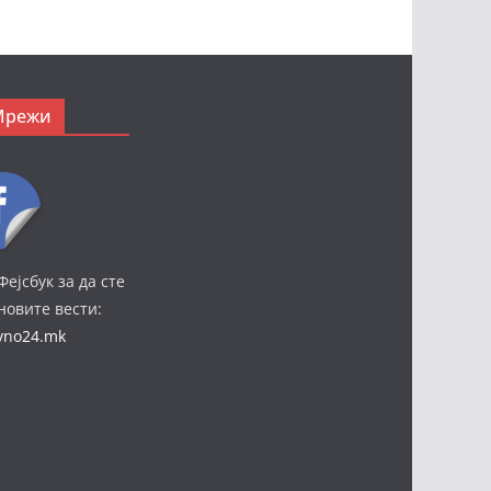
Мрежи
Фејсбук за да сте
јновите вести:
ivno24.mk