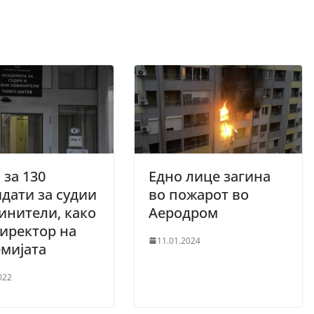
 за 130
Едно лице загина
дати за судии
во пожарот во
инители, како
Аеродром
директор на
11.01.2024
мијата
022