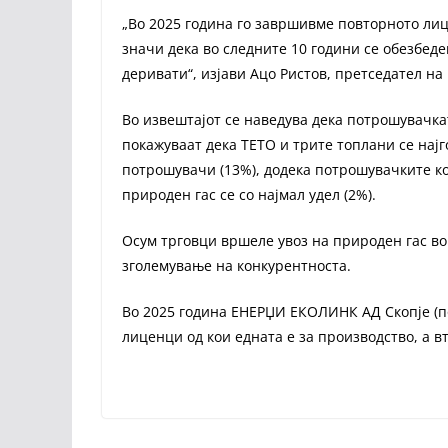
„Во 2025 година го завршивме повторното ли
значи дека во следните 10 години се обезбед
деривати“, изјави Ацо Ристов, претседател на 
Во извештајот се наведува дека потрошувачка
покажуваат дека ТЕТО и трите топлани се нај
потрошувачи (13%), додека потрошувачките ко
природен гас се со најмал удел (2%).
Осум трговци вршеле увоз на природен гас во
зголемување на конкурентноста.
Во 2025 година ЕНЕРЏИ ЕКОЛИНК АД Скопје (по
лиценци од кои едната е за производство, а в