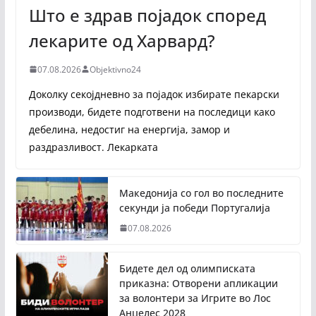
Што е здрав појадок според
лекарите од Харвард?
07.08.2026
Objektivno24
Доколку секојдневно за појадок избирате пекарски
производи, бидете подготвени на последици како
дебелина, недостиг на енергија, замор и
раздразливост. Лекарката
Македонија со гол во последните
секунди ја победи Португалија
07.08.2026
Бидете дел од олимписката
приказна: Отворени апликации
за волонтери за Игрите во Лос
Анџелес 2028