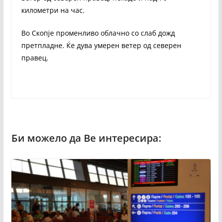
километри на час.
Во Скопје променливо облачно со слаб дожд
претпладне. Ќе дува умерен ветер од северен
правец.