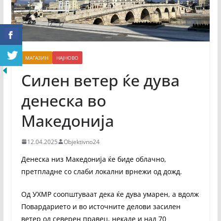
МАГАЗИН
НАЈНОВО
Силен ветер ќе дува
денеска во
Македонија
12.04.2025
Objektivno24
Денеска низ Македонија ќе биде облачно,
претпладне со слаби локални врнежи од дожд.
Од УХМР соопштуваат дека ќе дува умарен, а вдолж
Повардарието и во источните делови засилен
ветер од северен правец, некаде и над 70