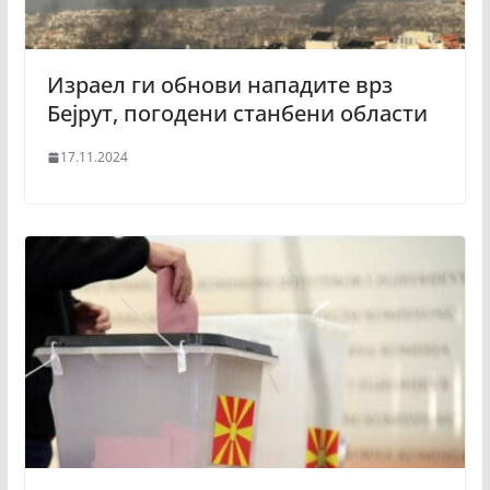
Израел ги обнови нападите врз
Бејрут, погодени станбени области
17.11.2024