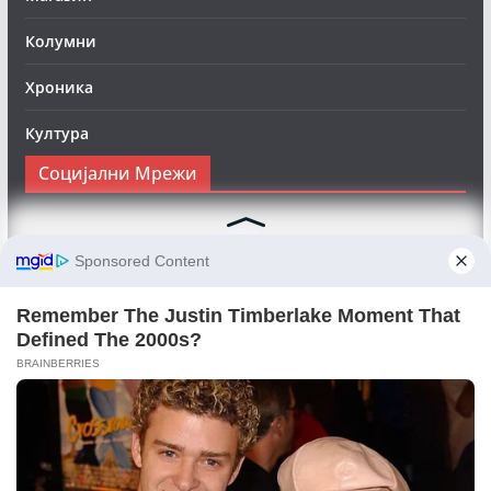
Колумни
Хроника
Култура
Социјални Мрежи
Следете нè на Фејсбук за да сте во тек со најновите
вести:
Objektivno24.mk