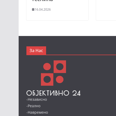
16.04.2026
За Нас
-Независно
-Реално
-Навремено