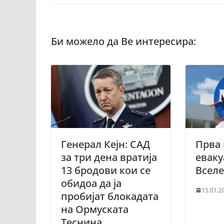
Генерал Кејн: САД
Прва
за три дена вратија
еваку
13 бродови кои се
Вселе
обидоа да ја
15.01.2
пробијат блокадата
на Ормуската
Теснина