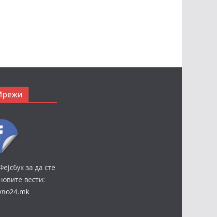
Мрежи
Фејсбук за да сте
јновите вести:
ivno24.mk