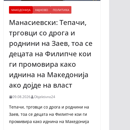
МАКЕДОНИЈА
НАЈНОВО
ПОЛИТИКА
Манасиевски: Тепачи,
трговци со дрога и
роднини на Заев, тоа се
децата на Филипче кои
ги промoвира како
иднина на Македонија
ако дојде на власт
09.08.2026
Objektivno24
Тепачи, трговци со дрога и роднини на
Заев, тоа се децата на Филипче кои ги
промивира како иднина на Македонија