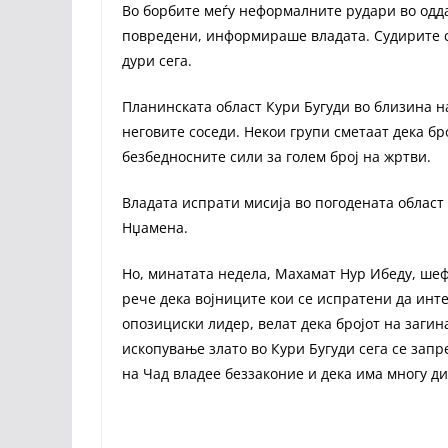
Во борбите меѓу неформалните рудари во оддал
повредени, информираше владата. Судирите се
дури сега.
Планинската област Кури Бугуди во близина н
неговите соседи. Некои групи сметаат дека бр
безбедносните сили за голем број на жртви.
Владата испрати мисија во погодената област 
Нџамена.
Но, минатата недела, Махамат Нур Ибеду, шеф
рече дека војниците кои се испратени да инте
опозициски лидер, велат дека бројот на загина
ископување злато во Кури Бугуди сега се зап
на Чад владее беззаконие и дека има многу д