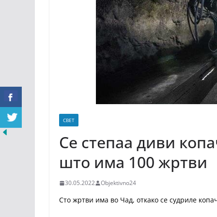
СВЕТ
Се степаа диви копа
што има 100 жртви
30.05.2022
Objektivno24
Сто жртви има во Чад, откако се судриле копа