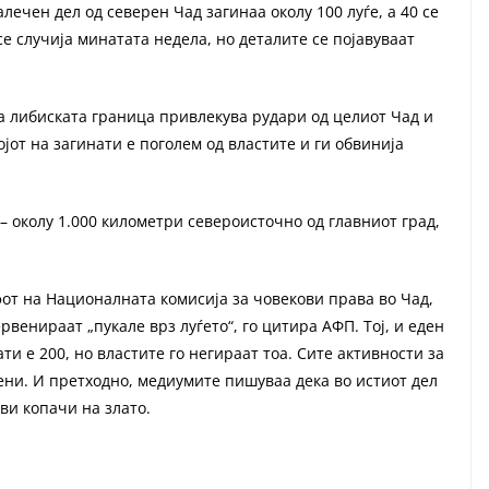
ечен дел од северен Чад загинаа околу 100 луѓе, а 40 се
 случија минатата недела, но деталите се појавуваат
а либиската граница привлекува рудари од целиот Чад и
ојот на загинати е поголем од властите и ги обвинија
– околу 1.000 километри североисточно од главниот град,
от на Националната комисија за човекови права во Чад,
рвенираат „пукале врз луѓето“, го цитира АФП. Тој, и еден
ти е 200, но властите го негираат тоа. Сите активности за
рени. И претходно, медиумите пишуваа дека во истиот дел
иви копачи на злато.