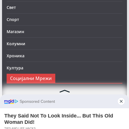
Свет
Спорт
Магазин
Колумни
Хроника
Култура
Социјални Мрежи
Следете нè на Фејсбук за да сте во тек со најновите
вести:
Objektivno24.mk