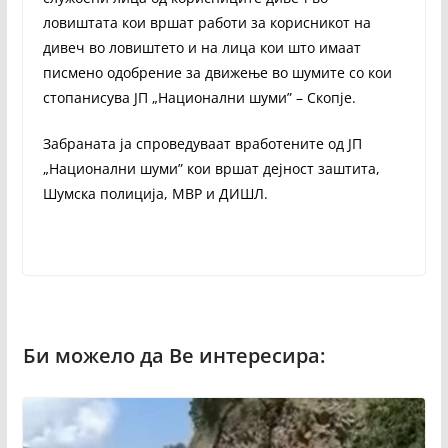
ловиштата кои вршат работи за корисникот на
дивеч во ловиштето и на лица кои што имаат
писмено одобрение за движење во шумите со кои
стопанисува ЈП „Национални шуми” – Скопје.
Забраната ја спроведуваат вработените од ЈП
„Национални шуми” кои вршат дејност заштита,
Шумска полиција, МВР и ДИШЛ.