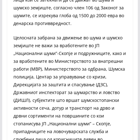
шумско земјиште, согласно член 106 од Законот за
шумите, се изрекува глоба од 1500 до 2000 евра во
денарска противвредност.
Целосната забрана за движење во шума и шумско
земјиште не важи за вработените во ЈП
„Национални шуми”-Скопје и подружниците, како и
за вработените во Министерството за внатрешни
работи (МВР), Министерството за одбрана, Шумска
полиција, Центар за управување со кризи,
Дирекцијата за заштита и спасување (ДЗС),
Државниот инспекторат за шумарство и ловство
(ДИШЛ), субјектите што вршат шумскостопански
активности сеча, дотур и транспорт на дрво и
дрвни сортименти на површините со кои
стопанисува ЈП „Национални шуми” – Скопје,
припадниците на ловочуварската служба и
службени лица од корисниците дивеч во