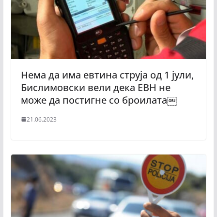
Нема да има евтина струја од 1 јули,
Бислимовски вели дека ЕВН не
може да постигне со броилата￼
21.06.2023