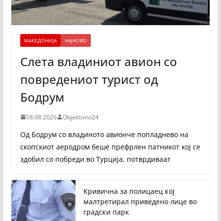
МАКЕДОНИЈА
НАЈНОВО
Слета владиниот авион со
повредениот турист од
Бодрум
08.08.2026
Objektivno24
Од Бодрум со владиното авионче попладнево на
скопскиот аеродром беше префрлен патникот кој се
здобил со побреди во Турција, потврдиваат
Кривична за полицаец кој
малтретирал приведено лице во
градски парк