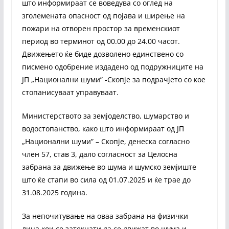
што информираат се воведува со оглед на
зголемената опасност од појава и ширење на
пожари на отворен простор за временскиот
период во терминот од 00.00 до 24.00 часот.
Движењето ќе биде дозволено единствено со
писмено одобрение издадено од подружниците на
ЈП „Национални шуми” -Скопје за подрачјето со кое
стопанисуваат управуваат.
Министерството за земјоделство, шумарство и
водостопанство, како што информираат од ЈП
„Национални шуми” – Скопје, денеска согласно
член 57, став 3, дало согласност за Целосна
забрана за движење во шума и шумско земјиште
што ќе стапи во сила од 01.07.2025 и ќе трае до
31.08.2025 година.
За непочитување на оваа забрана на физички
лица кои се затекнати да се движат во шума и