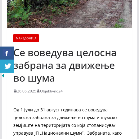
МАКЕДОНИЈА
Се воведува целосна
забрана за движење
во шума
26.06.2025
Objektivno24
Од 1 јули до 31 август годинава се воведува
целосна забрана за движење во шума и шумско
земјиште на територијата со која стопанисува/
управува ЈП „Национални шуми”. Забраната, како