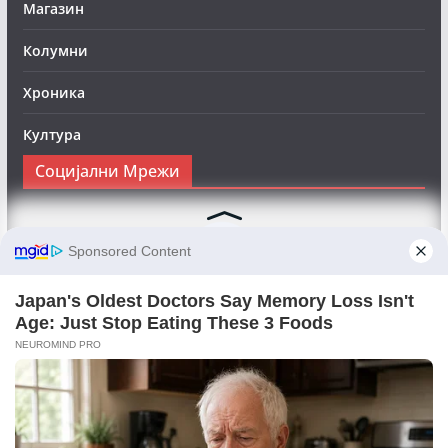
Магазин
Колумни
Хроника
Култура
Социјални Мрежи
Следете нè на Фејсбук за да сте во тек со најновите
вести:
Objektivno24.mk