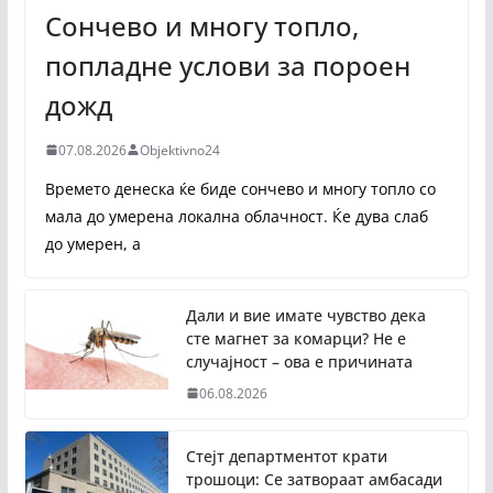
Сончево и многу топло,
попладне услови за пороен
дожд
07.08.2026
Objektivno24
Времето денеска ќе биде сончево и многу топло со
мала до умерена локална облачност. Ќе дува слаб
до умерен, а
Дали и вие имате чувство дека
сте магнет за комарци? Не е
случајност – ова е причината
06.08.2026
Стејт департментот крати
трошоци: Се затвораат амбасади