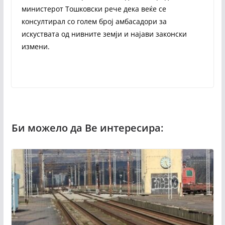
министерот Тошковски рече дека веќе се
консултирал со голем број амбасадори за
искуствата од нивните земји и најави законски
измени.