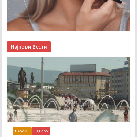
Најнови Вести
МАГАЗИН
НАЈНОВО