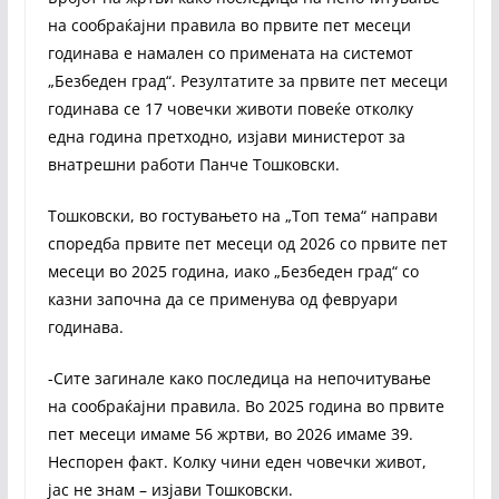
на сообраќајни правила во првите пет месеци
годинава е намален со примената на системот
„Безбеден град“. Резултатите за првите пет месеци
годинава се 17 човечки животи повеќе отколку
една година претходно, изјави министерот за
внатрешни работи Панче Тошковски.
Тошковски, во гостувањето на „Топ тема“ направи
споредба првите пет месеци од 2026 со првите пет
месеци во 2025 година, иако „Безбеден град“ со
казни започна да се применува од февруари
годинава.
-Сите загинале како последица на непочитување
на сообраќајни правила. Во 2025 година во првите
пет месеци имаме 56 жртви, во 2026 имаме 39.
Неспорен факт. Колку чини еден човечки живот,
јас не знам – изјави Тошковски.