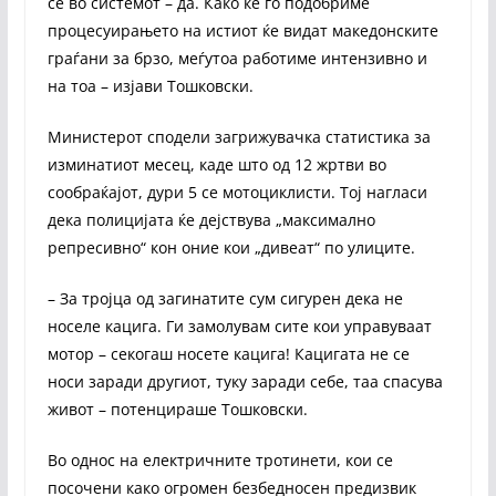
се во системот – да. Како ќе го подобриме
процесуирањето на истиот ќе видат македонските
граѓани за брзо, меѓутоа работиме интензивно и
на тоа – изјави Тошковски.
Министерот сподели загрижувачка статистика за
изминатиот месец, каде што од 12 жртви во
сообраќајот, дури 5 се мотоциклисти. Тој нагласи
дека полицијата ќе дејствува „максимално
репресивно“ кон оние кои „дивеат“ по улиците.
– За тројца од загинатите сум сигурен дека не
носеле кацига. Ги замолувам сите кои управуваат
мотор – секогаш носете кацига! Кацигата не се
носи заради другиот, туку заради себе, таа спасува
живот – потенцираше Тошковски.
Во однос на електричните тротинети, кои се
посочени како огромен безбедносен предизвик