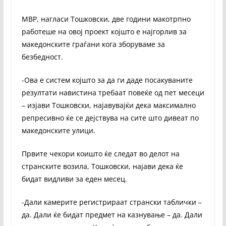
МВР, нагласи Тошковски, две години макотрпно
работеше на овој проект којшто е најгорлив за
македонските граѓани кога зборуваме за
безбедност.
-Ова е систем којшто за да ги даде посакуваните
резултати навистина требаат повеќе од пет месеци
– изјави Тошковски, најавувајќи дека максимално
репресивно ќе се дејствува на сите што дивеат по
македонските улици.
Првите чекори коишто ќе следат во делот на
странските возила, Тошковски, најави дека ќе
бидат видливи за еден месец.
-Дали камерите регистрираат странски таблички –
да. Дали ќе бидат предмет на казнување – да. Дали