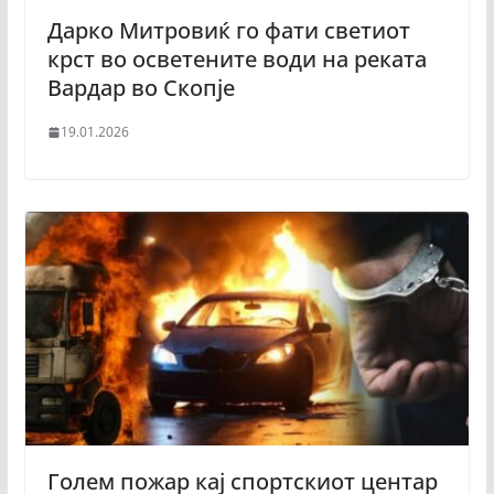
Дарко Митровиќ го фати светиот
крст во осветените води на реката
Вардар во Скопје
19.01.2026
Голем пожар кај спортскиот центар