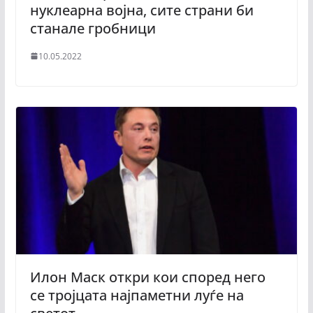
нуклеарна војна, сите страни би
станале гробници
10.05.2022
Илон Маск откри кои според него
се тројцата најпаметни луѓе на