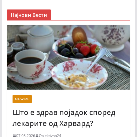
Најнови Вести
МАГАЗИН
Што е здрав појадок според
лекарите од Харвард?
07.08.2026
Objektivno24