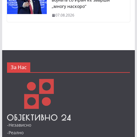
„многу наскоро“
07.08.2026
За Нас
-Независно
-Реално