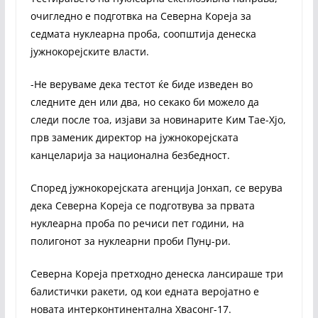
очигледно е подготвка на Северна Кореја за
седмата нуклеарна проба, соопштија денеска
јужнокорејските власти.
-Не веруваме дека тестот ќе биде изведен во
следните ден или два, но секако би можело да
следи после тоа, изјави за новинарите Ким Тае-Хјо,
прв заменик директор на јужнокорејската
канцеларија за национална безбедност.
Според јужнокорејската агенција Јонхап, се верува
дека Северна Кореја се подготвува за првата
нуклеарна проба по речиси пет години, на
полигонот за нуклеарни проби Пунџ-ри.
Северна Кореја претходно денеска лансираше три
балистички ракети, од кои едната веројатно е
новата интерконтинентална Хвасонг-17.