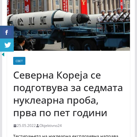
СВЕТ
Северна Кореја се
подготвува за седмата
нуклеарна проба,
прва по пет години
25.05.2022
Objektivno24
Тестирањето на нуклеарна експлозивна направа,