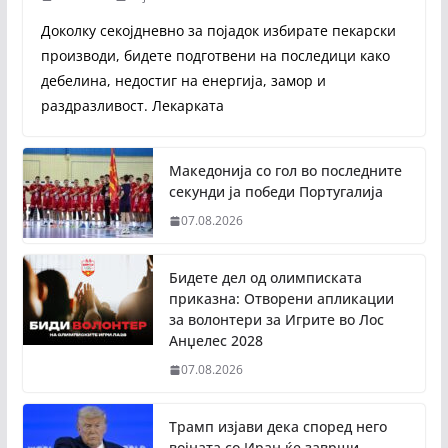
Доколку секојдневно за појадок избирате пекарски
производи, бидете подготвени на последици како
дебелина, недостиг на енергија, замор и
раздразливост. Лекарката
Македонија со гол во последните
секунди ја победи Португалија
07.08.2026
Бидете дел од олимписката
приказна: Отворени апликации
за волонтери за Игрите во Лос
Анџелес 2028
07.08.2026
Трамп изјави дека според него
војната со Иран ќе заврши