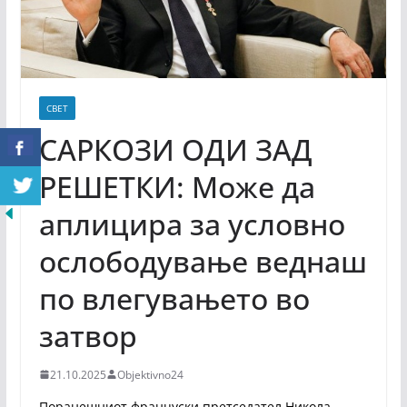
СВЕТ
САРКОЗИ ОДИ ЗАД
РЕШЕТКИ: Може да
аплицира за условно
ослободување веднаш
по влегувањето во
затвор
21.10.2025
Objektivno24
Поранешниот француски претседател Никола