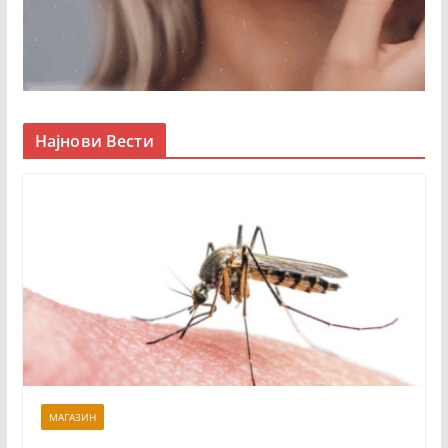
Најнови Вести
МАГАЗИН