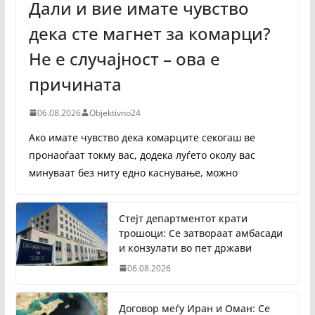
Дали и вие имате чувство
дека сте магнет за комарци?
Не е случајност – ова е
причината
06.08.2026
Objektivno24
Ако имате чувство дека комарците секогаш ве
пронаоѓаат токму вас, додека луѓето околу вас
минуваат без ниту едно каснување, можно
Стејт департментот крати
трошоци: Се затвораат амбасади
и конзулати во пет држави
06.08.2026
Договор меѓу Иран и Оман: Се