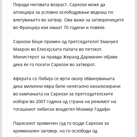
Поради неговата возраст, Саркози може да
аплицира за условно ослободување веднаш по
влегувањето во затвор. Ова важи за затворениците
во Франција кои имаат 70 години и повеќе.
Саркози беше примен од претседателот Емануел
Макрон во Елисејската палата во петокот.
Министерот за правда Жералд Дарманин објави
дека ќе го посети Саркози во затворот.
Аферата со Либија се врти околу обвинувањата
дека милиони евра биле нелегално канализирани
во кампањата на Саркози за претседателските
избори во 2007 година од страна на режимот на
тогашниот либиски владетел Моамер Гадафи.
Парискиот кривичен суд го осуди Саркози за
криминален заговор, но го ослободи од