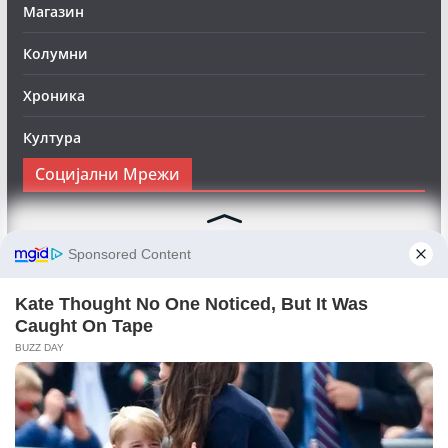
Магазин
Колумни
Хроника
Култура
Социјални Мрежи
Следете нè на Фејсбук за да сте во тек со најновите
вести:
Objektivno24.mk