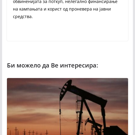
обвиненијата за поткуп, нелегално финансирање
на кампањата и корист од проневера на јавни
средства.