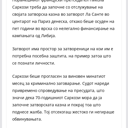
Саркози треба да започне со отслужување на
својата затворска казна во затворот Ла Санте во
центарот на Париз денеска, откако беше осуден на
пет години во врска со нелегално финансирање на
кампањата од Либија.
Затворот има простор за затвореници на кои им е
потребна посебна заштита, на пример затоа што
се познати личности.
Саркози беше прогласен за виновен минатиот
месец за криминално заговарање. Судот нареди
привремено спроведување на пресудата, што
значи дека 70-годишниот Саркози мора да ја
започне затворската казна и покрај тоа што
поднесе жалба. Тој отсекогаш жестоко ги негираше
обвинувањата.