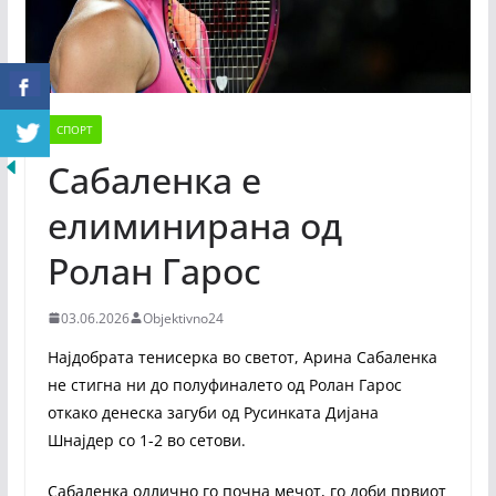
СПОРТ
Сабаленка е
елиминирана од
Ролан Гарос
03.06.2026
Objektivno24
Најдобрата тенисерка во светот, Арина Сабаленка
не стигна ни до полуфиналето од Ролан Гарос
откако денеска загуби од Русинката Дијана
Шнајдер со 1-2 во сетови.
Сабаленка одлично го почна мечот, го доби првиот