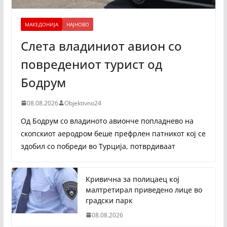
МАКЕДОНИЈА
НАЈНОВО
Слета владиниот авион со
повредениот турист од
Бодрум
08.08.2026
Objektivno24
Од Бодрум со владиното авионче попладнево на
скопскиот аеродром беше префрлен патникот кој се
здобил со побреди во Турција, потврдиваат
Кривична за полицаец кој
малтретирал приведено лице во
градски парк
08.08.2026