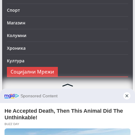
Спорт
Магазин
Колумни
Хроника
Култура
Социјални Мрежи
Следете нè на Фејсбук за да сте во тек со најновите
вести:
Objektivno24.mk