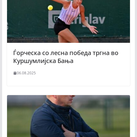
Ѓорческа со лесна победа тргна во
Куршумлијска Бања
06.08.2025