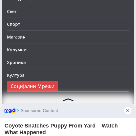
Свет
Спорт
Магазин
Колумни
Хроника
Култура
Социјални Мрежи
Следете нè на Фејсбук за да сте во тек со најновите