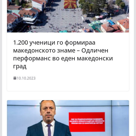
1.200 ученици го формираа
македонското знаме – Одличен
перформанс во еден македонски
град
10.10.2023