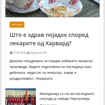
МАГАЗИН
Што е здрав појадок според
лекарите од Харвард?
07.08.2026
Objektivno24
Доколку секојдневно за појадок избирате пекарски
производи, бидете подготвени на последици како
дебелина, недостиг на енергија, замор и
раздразливост. Лекарката
Македонија со гол во последните
секунди ја победи Португалија