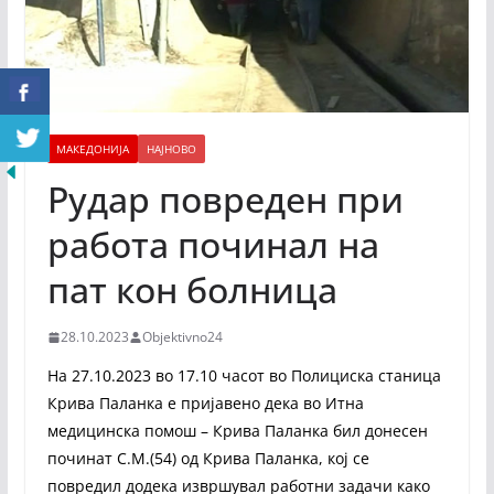
МАКЕДОНИЈА
НАЈНОВО
Рудар повреден при
работа починал на
пат кон болница
28.10.2023
Objektivno24
На 27.10.2023 во 17.10 часот во Полициска станица
Крива Паланка е пријавено дека во Итна
медицинска помош – Крива Паланка бил донесен
починат С.М.(54) од Крива Паланка, кој се
повредил додека извршувал работни задачи како