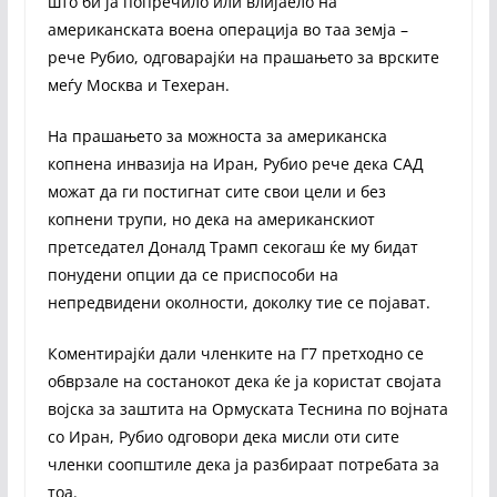
што би ја попречило или влијаело на
американската воена операција во таа земја –
рече Рубио, одговарајќи на прашањето за врските
меѓу Москва и Техеран.
На прашањето за можноста за американска
копнена инвазија на Иран, Рубио рече дека САД
можат да ги постигнат сите свои цели и без
копнени трупи, но дека на американскиот
претседател Доналд Трамп секогаш ќе му бидат
понудени опции да се приспособи на
непредвидени околности, доколку тие се појават.
Коментирајќи дали членките на Г7 претходно се
обврзале на состанокот дека ќе ја користат својата
војска за заштита на Ормуската Теснина по војната
со Иран, Рубио одговори дека мисли оти сите
членки соопштиле дека ја разбираат потребата за
тоа.