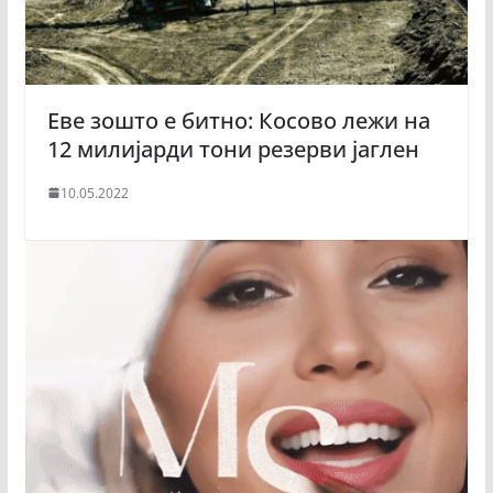
Еве зошто е битно: Косово лежи на
12 милијарди тони резерви јаглен
10.05.2022