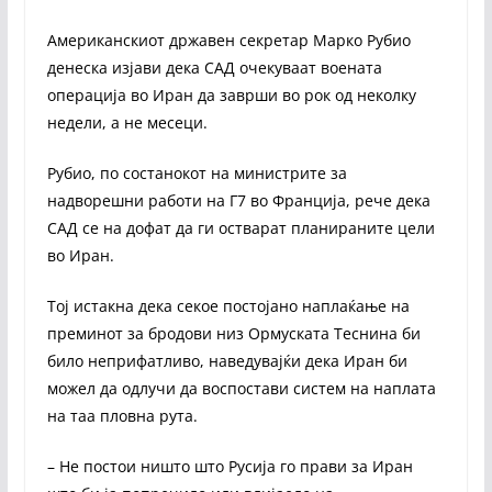
Американскиот државен секретар Марко Рубио
денеска изјави дека САД очекуваат воената
операција во Иран да заврши во рок од неколку
недели, а не месеци.
Рубио, по состанокот на министрите за
надворешни работи на Г7 во Франција, рече дека
САД се на дофат да ги остварат планираните цели
во Иран.
Тој истакна дека секое постојано наплаќање на
преминот за бродови низ Ормуската Теснина би
било неприфатливо, наведувајќи дека Иран би
можел да одлучи да воспостави систем на наплата
на таа пловна рута.
– Не постои ништо што Русија го прави за Иран