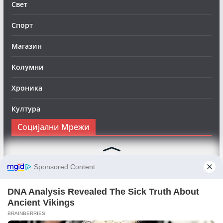
Свет
Спорт
Магазин
Колумни
Хроника
Култура
Социјални Мрежи
Следете нè на Фејсбук за да сте во тек со најновите
вести:
Objektivno24.mk