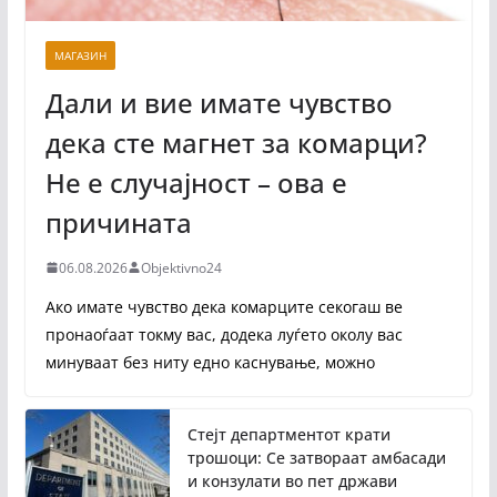
МАГАЗИН
Дали и вие имате чувство
дека сте магнет за комарци?
Не е случајност – ова е
причината
06.08.2026
Objektivno24
Ако имате чувство дека комарците секогаш ве
пронаоѓаат токму вас, додека луѓето околу вас
минуваат без ниту едно каснување, можно
Стејт департментот крати
трошоци: Се затвораат амбасади
и конзулати во пет држави